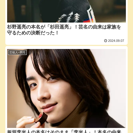
杉野遥亮の本名が「杉田遥亮」！芸名の由来は家族を
守るための決断だった！
2024.09.07
芸能人ｰ男性
板垣李光人の本名はそのまま「李光人」！本名の由来