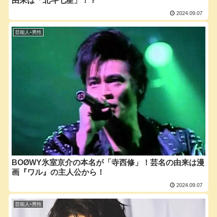
由来は「北斗七星」！？
2024.09.07
芸能人ｰ男性
BOØWY氷室京介の本名が「寺西修」！芸名の由来は漫
画『ワル』の主人公から！
2024.09.07
芸能人ｰ男性