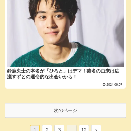
鈴鹿央士の本名が「ひろと」はデマ！芸名の由来は広
瀬すずとの運命的な出会いから！
2024.09.07
次のページ
次
2
3
…
12
1