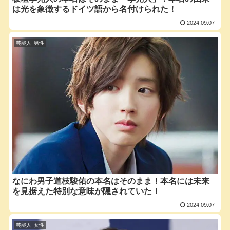
は光を象徴するドイツ語から名付けられた！
2024.09.07
芸能人ｰ男性
なにわ男子道枝駿佑の本名はそのまま！本名には未来
を見据えた特別な意味が隠されていた！
2024.09.07
芸能人ｰ女性