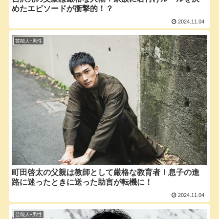
めたエピソードが衝撃的！？
2024.11.04
芸能人ｰ男性
町田啓太の父親は教師として厳格な教育者！息子の進
路に迷ったときに送った助言が転機に！
2024.11.04
芸能人ｰ男性