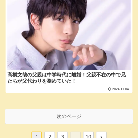
高橋文哉の父親は中学時代に離婚！父親不在の中で兄
たちが父代わりを務めていた！
2024.11.04
次のページ
次
2
3
…
10
1