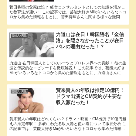
菅田将暉の父親は誰？ 経営コンサルタントとしての知識を活かし
た教育法が凄い！ この記事では、芸能大好きMiiがいろいろなトコ
ロから集めた情報をもとに、菅田将暉さんに関する様々な疑問に
答えていきます。 「菅田将暉 父親」という話題についての情...
力道山は在日！韓国語名「金信
芸能人ｰ男性
洛」を隠さなかったことが在日
バレの理由だった！？
力道山 在日韓国人としてのルーツとプロレス界への貢献！ 彼の生
涯と伝説的なエピソードを徹底解説！ この記事では、芸能大好き
Miiがいろいろなトコロから集めた情報をもとに、力道山さんに関
する様々な疑問に答えていきます。 「力道山 在日」という...
賀来賢人の年収は推定10億円！
芸能人ｰ男性
ドラマ出演とCM契約が主要な
収入源だった！
賀来賢人の年収はどれくらい？ドラマ・映画・CM出演で10億円超
えの推定年収！ 多岐にわたる収入源と使い道について徹底分析 こ
の記事では、芸能大好きMiiがいろいろなトコロから集めた情報を
もとに、賀来賢人さんのエピソードに関する様々な疑問に答...