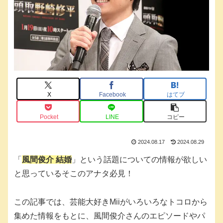
X
Facebook
はてブ
Pocket
LINE
コピー
2024.08.17
2024.08.29
「
風間俊介 結婚
」という話題についての情報が欲しい
と思っているそこのアナタ必見！
この記事では、芸能大好きMiiがいろいろなトコロから
集めた情報をもとに、風間俊介さんのエピソードやパ