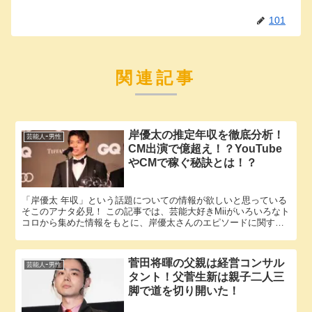
101
関連記事
岸優太の推定年収を徹底分析！
芸能人ｰ男性
CM出演で億超え！？YouTube
やCMで稼ぐ秘訣とは！？
「岸優太 年収」という話題についての情報が欲しいと思っている
そこのアナタ必見！ この記事では、芸能大好きMiiがいろいろなト
コロから集めた情報をもとに、岸優太さんのエピソードに関する
様々な疑問に答えていきます。 岸優太さんと岸優太さんの年収...
菅田将暉の父親は経営コンサル
芸能人ｰ男性
タント！父菅生新は親子二人三
脚で道を切り開いた！