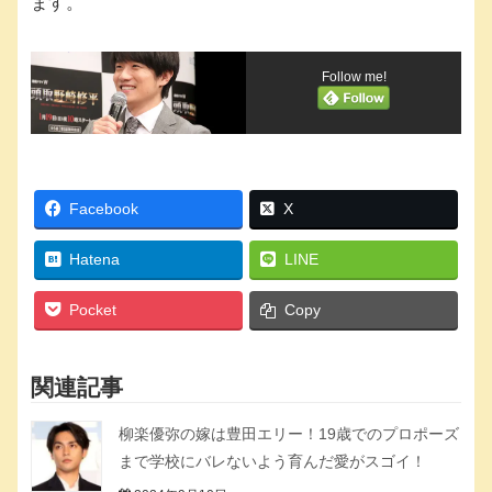
ます。
Follow me!
Facebook
X
Hatena
LINE
Pocket
Copy
関連記事
柳楽優弥の嫁は豊田エリー！19歳でのプロポーズ
まで学校にバレないよう育んだ愛がスゴイ！