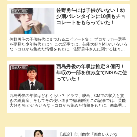
佐野勇斗には子供がいない！幼
芸能人ｰ男性
少期バレンタインに10個もチョ
コレートをもらっていた！
佐野勇斗の子供時代にまつわるエピソード集！ プロサッカー選手
を夢見た少年時代とは？ この記事では、芸能大好きMiiがいろいろ
なトコロから集めた情報をもとに、佐野勇斗さんに関する様々な
疑問に答えていきます。 「佐野勇斗 子供」という話題につい...
西島秀俊の年収は推定３億円！
芸能人ｰ男性
年収の一部を積み立てNISAに使
っていた！
西島秀俊の年収はどれくらい？ ドラマ、映画、CMでの収入と驚
きの総資産、そしてその使い道まで徹底解説 この記事では、芸能
大好きMiiがいろいろなトコロから集めた情報をもとに、西島秀俊
さんのエピソードに関する様々な疑問に答えていきます。 「西...
【感涙】市川由衣『面白い人だな