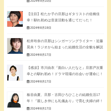
2024年9月10日
【注目】松たか子の旦那はギタリストの佐橋佳
幸！馴れ初めは音楽活動を通じてだった！
2024年8月19日
松井玲奈の旦那はシンガーソングライター・近藤
晃央！ラジオから始まった結婚生活の全貌を解説
2024年8月17日
【感涙】市川由衣『面白い人だなと』旦那戸次重
幸との馴れ初め！ドラマ現場の出会いが運命に！
2024年8月17日
板谷由夏、旦那・古田ひろひことの結婚生活17
年！『親しき仲にも礼儀あり』で育む夫婦の絆！
2024年8月17日