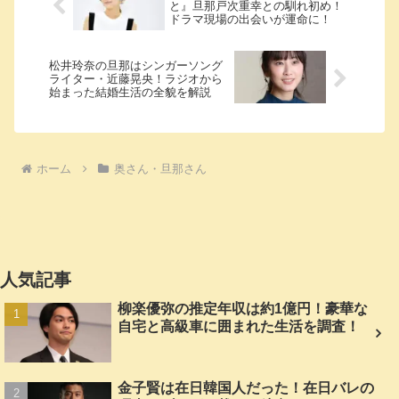
と』旦那戸次重幸との馴れ初め！
ドラマ現場の出会いが運命に！
松井玲奈の旦那はシンガーソング
ライター・近藤晃央！ラジオから
始まった結婚生活の全貌を解説
ホーム
奥さん・旦那さん
人気記事
柳楽優弥の推定年収は約1億円！豪華な
自宅と高級車に囲まれた生活を調査！
金子賢は在日韓国人だった！在日バレの