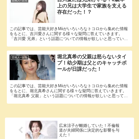
芸能人ｰ女性
上の兄は大学生で家族を支える
存在だった！？
この記事では、芸能大好きMiiがいろいろなトコロから集めた情報
をもとに、吉川愛さんに関する様々な疑問に答えていきます。
「吉川愛 兄弟」という話題についての情報が欲しいと思っている
そこのアナタ必見！ 吉川愛さんにまつわるエピソードについて
1...
堀北真希の父親は怒らないタイ
芸能人ｰ女性
プ！幼少期は父とのキャッチボ
ールが日課だった！
この記事では、芸能大好きMiiがいろいろなトコロから集めた情報
をもとに、堀北真希さんに関する様々な疑問に答えていきます。
「堀北真希 父親」という話題についての情報が欲しいと思ってい
るそこのアナタ必見！ 堀北真希さんにまつわるエピソードにつ...
広末涼子が離婚していた！不倫報
道が夫婦関係に決定的な影響を与
えた！