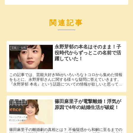
関連記事
永野芽郁の本名はそのまま！子
芸能人ｰ女性
役時代からずっとこの名前で活
躍していた！
この記事では、芸能大好きMiiがいろいろなトコロから集めた情報
をもとに、永野芽郁さんに関する様々な疑問に答えていきます。
『永野芽郁 本名』という話題についての情報が欲しいと思ってい
るそこのアナタ必見！ 永野芽郁さんの本名にまつわるエピソー...
篠田麻里子が電撃離婚！浮気が
芸能人ｰ女性
原因で4年の結婚生活が破綻！
篠田麻里子の離婚劇の真相とは？ 不倫疑惑から和解に至るまでの