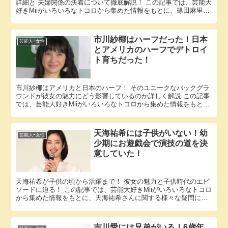
詳細と 夫婦関係の決着について徹底解説！ この記事では、芸能大
好きMiiがいろいろなトコロから集めた情報をもとに、篠田麻里子
さんに関する様々な疑問に答えていきます。 「篠田麻里子 ...
市川紗椰はハーフだった！日本
芸能人ｰ女性
とアメリカのハーフでデトロイ
ト育ちだった！
市川紗椰はアメリカと日本のハーフ！ そのユニークなバックグラ
ウンドが彼女の魅力にどう影響しているのか詳しく解説 この記事
では、芸能大好きMiiがいろいろなトコロから集めた情報をもと
に、市川紗椰さんに関する様々な疑問に答えていきます。 「市
川...
天海祐希には子供がいない！幼
芸能人ｰ女性
少期にお遊戯会で演技の道を決
意していた！
天海祐希が子供の頃から活躍まで！ 彼女の魅力と子供時代のエピ
ソードに迫る！ この記事では、芸能大好きMiiがいろいろなトコロ
から集めた情報をもとに、天海祐希さんに関する様々な疑問に答
えていきます。 「天海祐希 子供」という話題についての情報...
吉川愛には兄弟がいる！6歳年