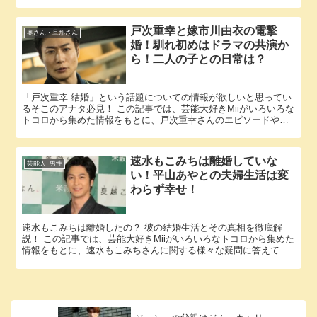
ートナーに関する様々な疑問に答えていきます。 中村倫也さん...
戸次重幸と嫁市川由衣の電撃
奥さん・旦那さん
婚！馴れ初めはドラマの共演か
ら！二人の子との日常は？
「戸次重幸 結婚」という話題についての情報が欲しいと思ってい
るそこのアナタ必見！ この記事では、芸能大好きMiiがいろいろな
トコロから集めた情報をもとに、戸次重幸さんのエピソードやパ
ートナーに関する様々な疑問に答えていきます。 戸次重幸さん...
速水もこみちは離婚していな
芸能人ｰ男性
い！平山あやとの夫婦生活は変
わらず幸せ！
速水もこみちは離婚したの？ 彼の結婚生活とその真相を徹底解
説！ この記事では、芸能大好きMiiがいろいろなトコロから集めた
情報をもとに、速水もこみちさんに関する様々な疑問に答えてい
きます。 「速水もこみち 離婚」という話題についての情報が欲...