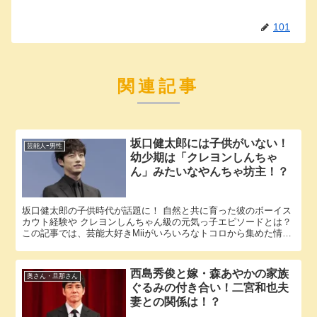
101
関連記事
坂口健太郎には子供がいない！
芸能人ｰ男性
幼少期は「クレヨンしんちゃ
ん」みたいなやんちゃ坊主！？
坂口健太郎の子供時代が話題に！ 自然と共に育った彼のボーイス
カウト経験や クレヨンしんちゃん級の元気っ子エピソードとは？
この記事では、芸能大好きMiiがいろいろなトコロから集めた情報
をもとに、坂口健太郎さんに関する様々な疑問に答えていきま...
西島秀俊と嫁・森あやかの家族
奥さん・旦那さん
ぐるみの付き合い！二宮和也夫
妻との関係は！？