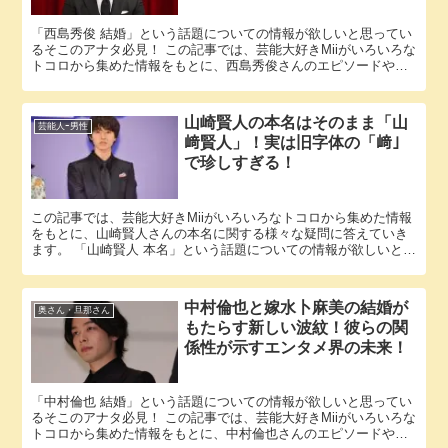
「西島秀俊 結婚」という話題についての情報が欲しいと思ってい
るそこのアナタ必見！ この記事では、芸能大好きMiiがいろいろな
トコロから集めた情報をもとに、西島秀俊さんのエピソードやパ
ートナーに関する様々な疑問に答えていきます。 西島秀俊さん...
山崎賢人の本名はそのまま「山
芸能人ｰ男性
﨑賢人」！実は旧字体の「﨑」
で珍しすぎる！
この記事では、芸能大好きMiiがいろいろなトコロから集めた情報
をもとに、山崎賢人さんの本名に関する様々な疑問に答えていき
ます。 「山崎賢人 本名」という話題についての情報が欲しいと思
っているそこのアナタ必見！ 山崎賢人さんの本名に関するエピ...
中村倫也と嫁水卜麻美の結婚が
奥さん・旦那さん
もたらす新しい波紋！彼らの関
係性が示すエンタメ界の未来！
「中村倫也 結婚」という話題についての情報が欲しいと思ってい
るそこのアナタ必見！ この記事では、芸能大好きMiiがいろいろな
トコロから集めた情報をもとに、中村倫也さんのエピソードやパ