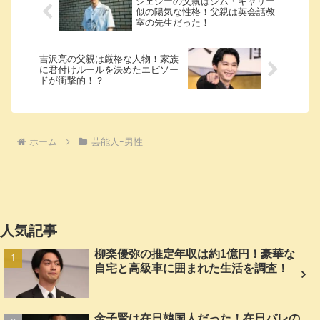
ジェシーの父親はジム・キャリー
似の陽気な性格！父親は英会話教
室の先生だった！
吉沢亮の父親は厳格な人物！家族
に君付けルールを決めたエピソー
ドが衝撃的！？
ホーム
芸能人ｰ男性
人気記事
柳楽優弥の推定年収は約1億円！豪華な
自宅と高級車に囲まれた生活を調査！
金子賢は在日韓国人だった！在日バレの