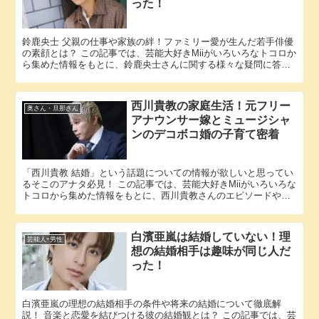
った！
鈴鹿央士 父親の仕事や家族の絆！ファミリー愛が生んだ若手俳優
の素顔とは？ この記事では、芸能大好きMiiがいろいろなトコロか
ら集めた情報をもとに、鈴鹿央士さんに関する様々な疑問に答え
ていきます。 「鈴鹿央士 父親」という話題についての情報が...
西川貴教の家庭生活！元フリー
奥さん・旦那さん
アナウンサー嫁とミュージシャ
ンのデコボコ婚の子育て密着
「西川貴教 結婚」という話題についての情報が欲しいと思ってい
るそこのアナタ必見！ この記事では、芸能大好きMiiがいろいろな
トコロから集めた情報をもとに、西川貴教さんのエピソードやパ
ートナーに関する様々な疑問に答えていきます。 西川貴教さん...
白濱亜嵐は結婚していない！理
芸能人ｰ男性
想の結婚相手は趣味が同じ人だ
った！
白濱亜嵐の理想の結婚相手の条件や将来の結婚について徹底解
説！ 音楽と恋愛を結びつける彼の結婚観とは？ この記事では、芸