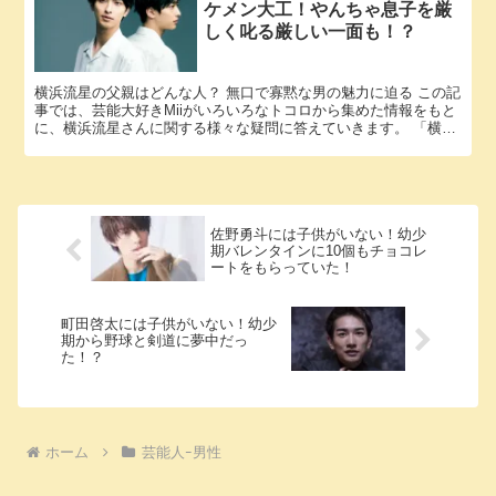
ケメン大工！やんちゃ息子を厳
しく叱る厳しい一面も！？
横浜流星の父親はどんな人？ 無口で寡黙な男の魅力に迫る この記
事では、芸能大好きMiiがいろいろなトコロから集めた情報をもと
に、横浜流星さんに関する様々な疑問に答えていきます。 「横浜
流星 父親」という話題についての情報が欲しいと思っている...
佐野勇斗には子供がいない！幼少
期バレンタインに10個もチョコレ
ートをもらっていた！
町田啓太には子供がいない！幼少
期から野球と剣道に夢中だっ
た！？
ホーム
芸能人ｰ男性