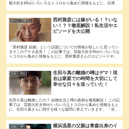
能大好きMiiがいろいろなトコロから集めた情報をもとに、白濱亜
嵐さんに関する様々な疑問に答えていきます。 「白濱亜嵐 結婚...
西村雅彦には嫁がいる！？いな
奥さん・旦那さん
い！？？徹底解説！私生活やエ
ピソードを大公開
「西村雅彦 結婚」という話題についての情報が欲しいと思ってい
るそこのアナタ必見！ この記事では、芸能大好きMiiがいろいろな
トコロから集めた情報をもとに、西村雅彦さんのエピソードやパ
ートナーに関する様々な疑問に答えていきます。 西村雅彦さん...
生田斗真の離婚の噂はデマ！現
芸能人ｰ男性
在は家庭での時間を大切にして
幸せな日々を送っていた！
生田斗真は離婚したの？ 結婚生活と噂の真相を徹底解説！ この記
事では、芸能大好きMiiがいろいろなトコロから集めた情報をもと
に、生田斗真さんに関する様々な疑問に答えていきます。 「生田
斗真 離婚」という話題についての情報が欲しいと思っている...
横浜流星の父親は青森出身のイ
芸能人ｰ男性