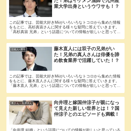
た！弟はイケメン漁師で九州産
業大学出身というウワサも！？
この記事では、芸能大好きMiiがいろいろなトコロから集めた情報
をもとに、高杉真宙さんに関する様々な疑問に答えていきます。
「高杉真宙 兄弟」という話題についての情報が欲しいと思ってい
るそこのアナタ必見！ 高杉真宙さんにまつわるエピソードにつ...
藤木直人には双子の兄弟がい
芸能人ｰ男性
た！兄弟の真人さんは俳優を諦
め飲食業界で活躍していた！？
この記事では、芸能大好きMiiがいろいろなトコロから集めた情報
をもとに、藤木直人さんに関する様々な疑問に答えていきます。
「藤木直人 兄弟」という話題についての情報が欲しいと思ってい
るそこのアナタ必見！ 藤木直人さんにまつわるエピソードにつ...
向井理と嫁国仲涼子が親になっ
奥さん・旦那さん
て見えた新しい世界とは！？国
仲涼子とのエピソードも満載！
「向井理 結婚」という話題についての情報が欲しいと思っている