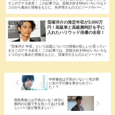
そこのアナタ必見！ この記事では、芸能大好きMiiがいろいろなト
コロから集めた情報をもとに、向井理さんのエピソードやパート
ナーに関する様々な疑問に答えていきます。 向井理さんと国仲...
窪塚洋介の推定年収が3,000万
芸能人ｰ男性
円！高級車と高級腕時計を手に
入れたハリウッド俳優の全容！
「窪塚洋介 年収」という話題についての情報が欲しいと思ってい
るそこのアナタ必見！ この記事では、芸能大好きMiiがいろいろな
トコロから集めた情報をもとに、窪塚洋介さんのエピソードや子
供に関する様々な疑問に答えていきます。 窪塚洋介さんと窪塚...
中村倫也は子供がいない！幼少期
に女の子の服を着せられてい
た！？
西島秀俊には子供がいる！休日に
都内の公園で手を洗ってあげる優
しいパパ姿が微笑ましい！