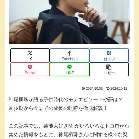
X
Facebook
はてブ
Pocket
LINE
コピー
2024.10.08
2024.10.12
神尾楓珠が語る子供時代のモテエピソードや夢は？
幼少期から今までの成長の軌跡を徹底解説！
この記事では、芸能大好きMiiがいろいろなトコロから
集めた情報をもとに、神尾楓珠さんに関する様々な疑