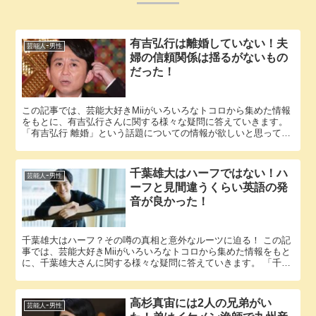
有吉弘行は離婚していない！夫
芸能人ｰ男性
婦の信頼関係は揺るがないもの
だった！
この記事では、芸能大好きMiiがいろいろなトコロから集めた情報
をもとに、有吉弘行さんに関する様々な疑問に答えていきます。
「有吉弘行 離婚」という話題についての情報が欲しいと思ってい
るそこのアナタ必見！ 有吉弘行さんにまつわるエピソードにつ...
千葉雄大はハーフではない！ハ
芸能人ｰ男性
ーフと見間違うくらい英語の発
音が良かった！
千葉雄大はハーフ？その噂の真相と意外なルーツに迫る！ この記
事では、芸能大好きMiiがいろいろなトコロから集めた情報をもと
に、千葉雄大さんに関する様々な疑問に答えていきます。 「千葉
雄大 ハーフ」という話題についての情報が欲しいと思っている...
高杉真宙には2人の兄弟がい
芸能人ｰ男性