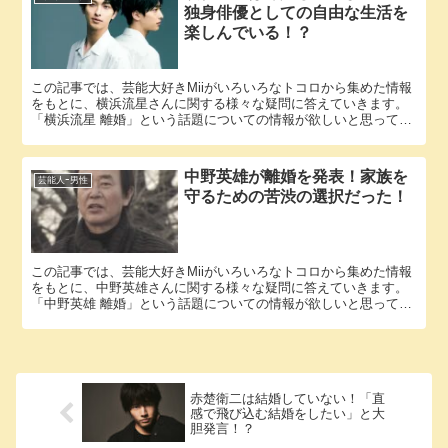
独身俳優としての自由な生活を
楽しんでいる！？
この記事では、芸能大好きMiiがいろいろなトコロから集めた情報
をもとに、横浜流星さんに関する様々な疑問に答えていきます。
「横浜流星 離婚」という話題についての情報が欲しいと思ってい
るそこのアナタ必見！ 横浜流星さんにまつわるエピソードにつ...
中野英雄が離婚を発表！家族を
芸能人ｰ男性
守るための苦渋の選択だった！
この記事では、芸能大好きMiiがいろいろなトコロから集めた情報
をもとに、中野英雄さんに関する様々な疑問に答えていきます。
「中野英雄 離婚」という話題についての情報が欲しいと思ってい
るそこのアナタ必見！ 中野英雄さんにまつわるエピソードにつ...
赤楚衛二は結婚していない！「直
感で飛び込む結婚をしたい」と大
胆発言！？