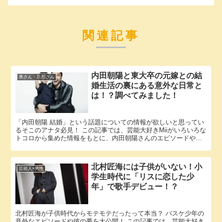
関連記事
内田朝陽と東大卒の元嫁との結
奥さん・旦那さん
婚生活の裏にある意外な日常と
は！？調べてみました！
「内田朝陽 結婚」という話題についての情報が欲しいと思ってい
るそこのアナタ必見！ この記事では、芸能大好きMiiがいろいろな
トコロから集めた情報をもとに、内田朝陽さんのエピソードやパ
ートナーに関する様々な疑問に答えていきます。 内田朝陽さん...
北村匠海には子供がいない！小
芸能人ｰ男性
学生時代に「リスに恋した少
年」で歌手デビュー！？
北村匠海が子供時代からモテモテだったって本当？ バスケ少年の
意外なエピソードや彼の夢を大公開！ この記事では、芸能大好き