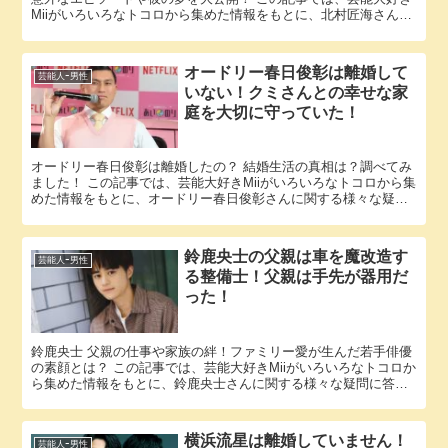
Miiがいろいろなトコロから集めた情報をもとに、北村匠海さんに
関する様々な疑問に答えていきます。 「北村匠海 子供」とい...
オードリー春日俊彰は離婚して
芸能人ｰ男性
いない！クミさんとの幸せな家
庭を大切に守っていた！
オードリー春日俊彰は離婚したの？ 結婚生活の真相は？調べてみ
ました！ この記事では、芸能大好きMiiがいろいろなトコロから集
めた情報をもとに、オードリー春日俊彰さんに関する様々な疑問
に答えていきます。 「オードリー春日俊彰 離婚」という話題...
鈴鹿央士の父親は車を魔改造す
芸能人ｰ男性
る整備士！父親は手先が器用だ
った！
鈴鹿央士 父親の仕事や家族の絆！ファミリー愛が生んだ若手俳優
の素顔とは？ この記事では、芸能大好きMiiがいろいろなトコロか
ら集めた情報をもとに、鈴鹿央士さんに関する様々な疑問に答え
ていきます。 「鈴鹿央士 父親」という話題についての情報が...
横浜流星は離婚していません！
芸能人ｰ男性