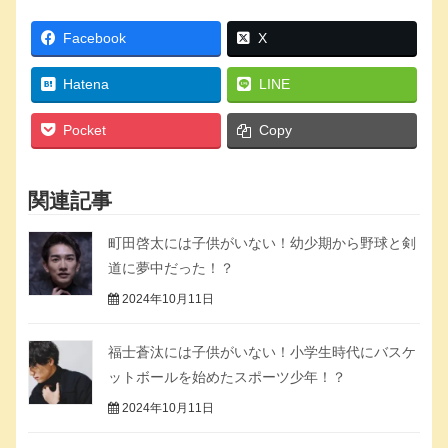
Facebook
X
Hatena
LINE
Pocket
Copy
関連記事
町田啓太には子供がいない！幼少期から野球と剣
道に夢中だった！？
2024年10月11日
福士蒼汰には子供がいない！小学生時代にバスケ
ットボールを始めたスポーツ少年！？
2024年10月11日