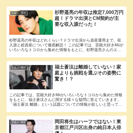
杉野遥亮の年収は推定7,000万円
芸能人ｰ男性
超！ドラマ出演とCM契約が主
要な収入源だった！
杉野遥亮の年収はどれくらい？ドラマ出演から資産運用まで、収
入源と総資産について徹底解説！ この記事では、芸能大好きMiiが
いろいろなトコロから集めた情報をもとに、杉野遥亮さんのエピ
ソードに関する様々な疑問に答えていきます。 「杉野遥亮 年収...
福士蒼汰は離婚していない！家
芸能人ｰ男性
庭よりも挑戦を選ぶその姿勢に
驚き！？
この記事では、芸能大好きMiiがいろいろなトコロから集めた情報
をもとに、福士蒼汰さんに関する様々な疑問に答えていきます。
「福士蒼汰 離婚」という話題についての情報が欲しいと思ってい
るそこのアナタ必見！ 福士蒼汰さんにまつわるエピソードにつ...
岡田将生はハーフではない！東
芸能人ｰ男性
京都江戸川区出身の純日本人俳