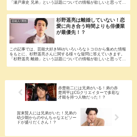
「瀬戸康史 兄弟」という話題についての情報が欲しいと思ってい
るそこのアナタ必見！ 瀬戸康史さんにまつわるエピソードにつ...
杉野遥亮は離婚していない！恋
芸能人ｰ男性
愛に向き合う時間よりも俳優業
が最優先！？
この記事では、芸能大好きMiiがいろいろなトコロから集めた情報
をもとに、杉野遥亮さんに関する様々な疑問に答えていきます。
「杉野遥亮 離婚」という話題についての情報が欲しいと思ってい
るそこのアナタ必見！ 杉野遥亮さんにまつわるエピソードにつ...
赤楚衛二には兄弟がいる！弟の赤
楚周平はCGクリエイターで多彩な
才能を持つ人物だった！？
賀来賢人には兄弟がいた！兄弟の
幼少期からのやんちゃなエピソー
ドが盛りだくさん！？