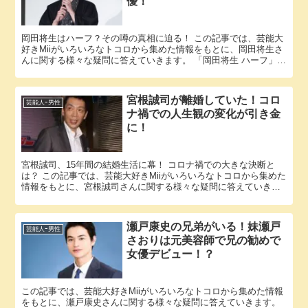
優！
岡田将生はハーフ？その噂の真相に迫る！ この記事では、芸能大
好きMiiがいろいろなトコロから集めた情報をもとに、岡田将生さ
んに関する様々な疑問に答えていきます。 「岡田将生 ハーフ」と
いう話題についての情報が欲しいと思っているそこのアナタ必...
宮根誠司が離婚していた！コロ
芸能人ｰ男性
ナ禍での人生観の変化が引き金
に！
宮根誠司、15年間の結婚生活に幕！ コロナ禍での大きな決断と
は？ この記事では、芸能大好きMiiがいろいろなトコロから集めた
情報をもとに、宮根誠司さんに関する様々な疑問に答えていきま
す。 「宮根誠司 離婚」という話題についての情報が欲しいと...
瀬戸康史の兄弟がいる！妹瀬戸
芸能人ｰ男性
さおりは元美容師で兄の勧めで
女優デビュー！？
この記事では、芸能大好きMiiがいろいろなトコロから集めた情報
をもとに、瀬戸康史さんに関する様々な疑問に答えていきます。