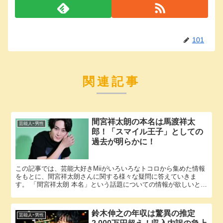
101
関連記事
間宮祥太朗の本名は馬渡祥太
芸能人ｰ男性
郎！「スマイル王子」としての
過去が明らかに！
この記事では、芸能大好きMiiがいろいろなトコロから集めた情報
をもとに、間宮祥太朗さんに関する様々な疑問に答えていきま
す。 「間宮祥太朗 本名」という話題についての情報が欲しいと思
っているそこのアナタ必見！ 間宮祥太朗さんの本名にまつわる
エ...
鈴木伸之の年収は驚異の推定
芸能人ｰ男性