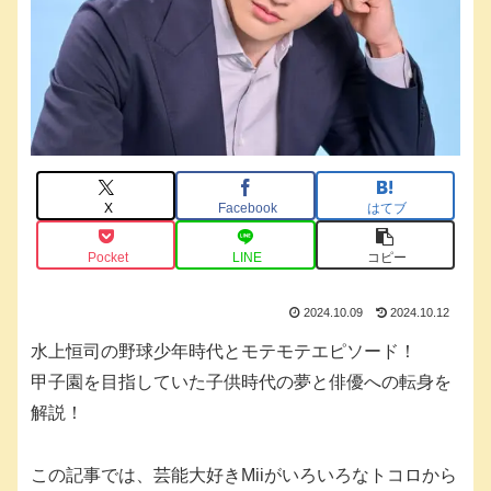
X
Facebook
はてブ
Pocket
LINE
コピー
2024.10.09
2024.10.12
水上恒司の野球少年時代とモテモテエピソード！
甲子園を目指していた子供時代の夢と俳優への転身を
解説！
この記事では、芸能大好きMiiがいろいろなトコロから