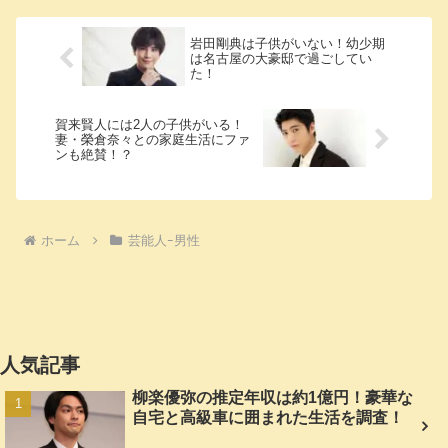
岩田剛典は子供がいない！幼少期
は名古屋の大豪邸で過ごしてい
た！
賀来賢人には2人の子供がいる！
妻・榮倉奈々との家庭生活にファ
ンも絶賛！？
ホーム
芸能人ｰ男性
人気記事
柳楽優弥の推定年収は約1億円！豪華な
自宅と高級車に囲まれた生活を調査！