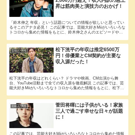
2,000万円超え！収入内訳の急上
昇は筋肉美と演技力のおかげ！
「鈴木伸之 年収」という話題についての情報が欲しいと思ってい
るそこのアナタ必見！ この記事では、芸能大好きMiiがいろいろな
トコロから集めた情報をもとに、鈴木伸之さんのエピソードや年
収に関する様々な疑問に答えていきます。 鈴木伸之さんと鈴木...
松下洸平の年収は推定6500万
芸能人ｰ男性
円！俳優業とCM契約が主要な
収入源だった！
松下洸平の年収はどれくらい？ ドラマや映画、CM出演から舞
台、YouTube活動まで全ての収入源を徹底解説 この記事では、芸
能大好きMiiがいろいろなトコロから集めた情報をもとに、松下洸
平さんのエピソードに関する様々な疑問に答えていきます。...
菅田将暉には子供がいる！家族
芸能人ｰ男性
三人で過ごす幸せな日々が話題
に！
この記事では、芸能大好きMiiがいろいろなトコロから集めた情報