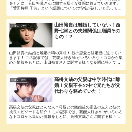
をもとに、菅田将暉さんに関する様々な疑問に答えていきます。
「菅田将暉 子供」という話題についての情報が欲しいと思ってい
るそこのアナタ必見！ 菅田将暉さんにまつわるエピソードにつ...
山田裕貴は離婚していない！西
芸能人ｰ男性
野七瀬との夫婦関係は順調その
もの！？
山田裕貴の結婚と離婚の噂の真相！ 彼の恋愛と結婚観に迫ってい
きます！ この記事では、芸能大好きMiiがいろいろなトコロから集
めた情報をもとに、山田裕貴さんに関する様々な疑問に答えてい
きます。 「山田裕貴 離婚」という話題についての情報が欲し...
高橋文哉の父親は中学時代に離
芸能人ｰ男性
婚！父親不在の中で兄たちが父
代わりを務めていた！
高橋文哉の父親はどんな人？母親との離婚後の家族の支えと彼の
成長エピソードを紹介！ この記事では、芸能大好きMiiがいろいろ
なトコロから集めた情報をもとに、高橋文哉さんに関する様々な
疑問に答えていきます。 「高橋文哉 父親」という話題について...