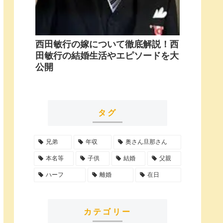
西田敏行の嫁について徹底解説！西
田敏行の結婚生活やエピソードを大
公開
タグ
兄弟
年収
奥さん旦那さん
本名等
子供
結婚
父親
ハーフ
離婚
在日
カテゴリー