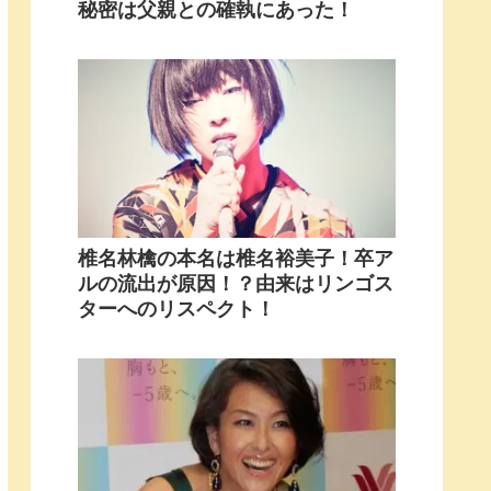
秘密は父親との確執にあった！
椎名林檎の本名は椎名裕美子！卒ア
ルの流出が原因！？由来はリンゴス
ターへのリスペクト！