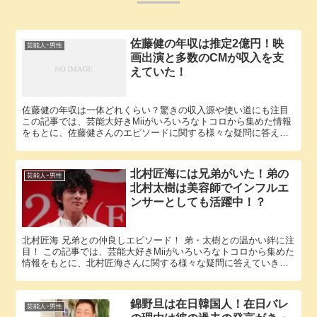
佐藤健の年収は推定2億円！映
芸能人ｰ男性
画出演と多数のCMが収入を支
えていた！
佐藤健の年収は一体どれくらい？驚きの収入源や使い道にも注目
この記事では、芸能大好きMiiがいろいろなトコロから集めた情報
をもとに、佐藤健さんのエピソードに関する様々な疑問に答えて
いきます。 「佐藤健 年収」という話題についての情報が欲しい...
北村匠海には兄弟がいた！弟の
芸能人ｰ男性
北村太樹は美容師でインフルエ
ンサーとしても活躍中！？
北村匠海 兄弟との仲良しエピソード！ 弟・太樹との温かい絆に注
目！ この記事では、芸能大好きMiiがいろいろなトコロから集めた
情報をもとに、北村匠海さんに関する様々な疑問に答えていきま
す。 「北村匠海 兄弟」という話題についての情報が欲しい...
錦野旦は在日韓国人！在日バレ
芸能人ｰ男性