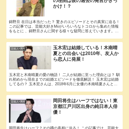
の理由は彼の過去の発言がきっ
かけ！？
錦野旦 在日は本当だった？ 驚きのエピソードとその真実に迫る！
この記事では、芸能大好きMiiがいろいろなトコロから集めた情報
をもとに 、錦野旦さんに関する様々な疑問に答えていきます。
「錦野旦 在日」という話題についての情報が欲しいと思っ...
玉木宏は結婚している！木南晴
芸能人ｰ男性
夏との出会いは2010年、友人か
ら恋人に発展！
玉木宏と木南晴夏の愛の物語！ 二人が結婚に至った理由とは？ 馴
れ初めから現在までの結婚エピソードを徹底解説！ 玉木宏は結婚
してるの？ 玉木宏さんは、2018年6月に女優の木南晴夏さんと結
婚しています。 二人は友人関係から始まり、2017年に...
岡田将生はハーフではない！東
芸能人ｰ男性
京都江戸川区出身の純日本人俳
優！
岡田将生はハーフ？その噂の真相に迫る！ この記事では、芸能大