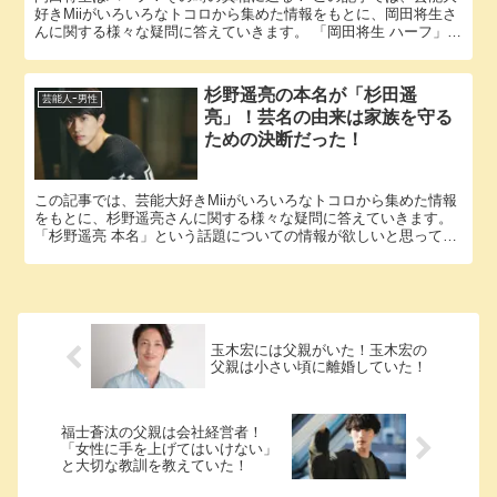
好きMiiがいろいろなトコロから集めた情報をもとに、岡田将生さ
んに関する様々な疑問に答えていきます。 「岡田将生 ハーフ」と
いう話題についての情報が欲しいと思っているそこのアナタ必...
杉野遥亮の本名が「杉田遥
芸能人ｰ男性
亮」！芸名の由来は家族を守る
ための決断だった！
この記事では、芸能大好きMiiがいろいろなトコロから集めた情報
をもとに、杉野遥亮さんに関する様々な疑問に答えていきます。
「杉野遥亮 本名」という話題についての情報が欲しいと思ってい
るそこのアナタ必見！ 杉野遥亮さんの本名にまつわるエピソー...
玉木宏には父親がいた！玉木宏の
父親は小さい頃に離婚していた！
福士蒼汰の父親は会社経営者！
「女性に手を上げてはいけない」
と大切な教訓を教えていた！