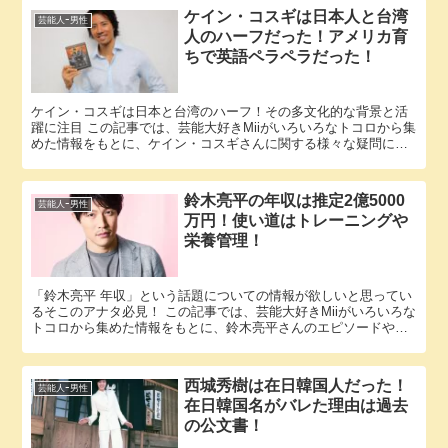
ケイン・コスギは日本人と台湾
芸能人ｰ男性
人のハーフだった！アメリカ育
ちで英語ペラペラだった！
ケイン・コスギは日本と台湾のハーフ！その多文化的な背景と活
躍に注目 この記事では、芸能大好きMiiがいろいろなトコロから集
めた情報をもとに、ケイン・コスギさんに関する様々な疑問に答
えていきます。 「ケイン・コスギ ハーフ」という話題について...
鈴木亮平の年収は推定2億5000
芸能人ｰ男性
万円！使い道はトレーニングや
栄養管理！
「鈴木亮平 年収」という話題についての情報が欲しいと思ってい
るそこのアナタ必見！ この記事では、芸能大好きMiiがいろいろな
トコロから集めた情報をもとに、鈴木亮平さんのエピソードや年
収に関する様々な疑問に答えていきます。 鈴木亮平さんと鈴木...
西城秀樹は在日韓国人だった！
芸能人ｰ男性
在日韓国名がバレた理由は過去
の公文書！