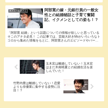
阿部寛の嫁・元銀行員の一般女
奥さん・旦那さん
性との結婚秘話と子育て奮闘
記、イクメンとしての姿も！？
「阿部寛 結婚」という話題についての情報が欲しいと思っている
そこのアナタ必見！ この記事では、芸能大好きMiiがいろいろなト
コロから集めた情報をもとに、阿部寛さんのエピソードやパート
ナーに関する様々な疑問に答えていきます。 阿部寛さんと阿部...
玉木宏は離婚していない！玉木宏
はまだ木南晴夏との結婚生活を楽
しんでいた！
竹野内豊は離婚していない！恋愛
よりも俳優業に集中する姿勢に注
目！？