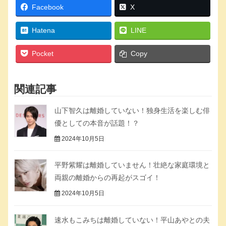
Facebook
X
Hatena
LINE
Pocket
Copy
関連記事
山下智久は離婚していない！独身生活を楽しむ俳
優としての本音が話題！？
2024年10月5日
平野紫耀は離婚していません！壮絶な家庭環境と
両親の離婚からの再起がスゴイ！
2024年10月5日
速水もこみちは離婚していない！平山あやとの夫