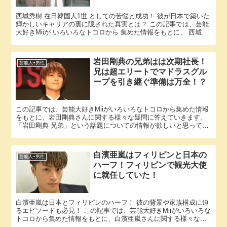
西城秀樹 在日韓国人1世 としての苦悩と成功！ 彼が日本で築いた
輝かしいキャリアの裏に隠された真実とは？ この記事では、芸能
大好きMiiが いろいろなトコロから 集めた情報をもとに、 西城秀
樹さんに関する 様々な疑問に答えていきます。 「...
岩田剛典の兄弟はは次期社長！
芸能人ｰ男性
兄は超エリートでマドラスグル
ープを引き継ぐ準備は万全！？
この記事では、芸能大好きMiiがいろいろなトコロから集めた情報
をもとに、岩田剛典さんに関する様々な疑問に答えていきます。
「岩田剛典 兄弟」という話題についての情報が欲しいと思ってい
るそこのアナタ必見！ 岩田剛典さんにまつわるエピソードにつ...
白濱亜嵐はフィリピンと日本の
芸能人ｰ男性
ハーフ！フィリピンで観光大使
に就任していた！
白濱亜嵐は日本とフィリピンのハーフ！ 彼の背景や家族構成に迫
るエピソードも必見！ この記事では、芸能大好きMiiがいろいろな
トコロから集めた情報をもとに、白濱亜嵐さんに関する様々な疑
問に答えていきます。 「白濱亜嵐 ハーフ」という話題につい...