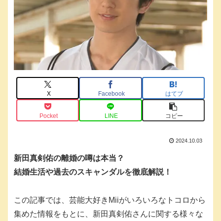
X
Facebook
はてブ
Pocket
LINE
コピー
2024.10.03
新田真剣佑の離婚の噂は本当？
結婚生活や過去のスキャンダルを徹底解説！
この記事では、芸能大好きMiiがいろいろなトコロから
集めた情報をもとに、新田真剣佑さんに関する様々な