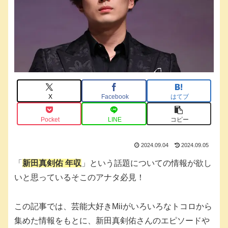
X
Facebook
はてブ
Pocket
LINE
コピー
2024.09.04
2024.09.05
「
新田真剣佑 年収
」という話題についての情報が欲し
いと思っているそこのアナタ必見！
この記事では、芸能大好きMiiがいろいろなトコロから
集めた情報をもとに、新田真剣佑さんのエピソードや