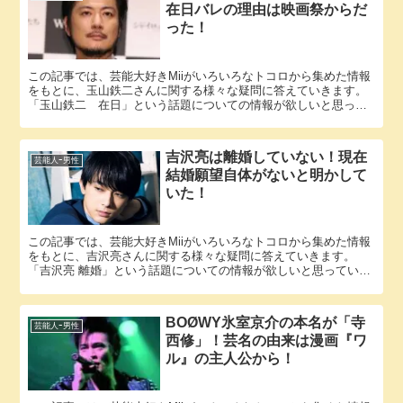
在日バレの理由は映画祭からだ
った！
この記事では、芸能大好きMiiがいろいろなトコロから集めた情報
をもとに、玉山鉄二さんに関する様々な疑問に答えていきます。
「玉山鉄二 在日」という話題についての情報が欲しいと思って
いるそこのアナタ必見！ 玉山鉄二さんにまつわるエピソードに
つ...
吉沢亮は離婚していない！現在
芸能人ｰ男性
結婚願望自体がないと明かして
いた！
この記事では、芸能大好きMiiがいろいろなトコロから集めた情報
をもとに、吉沢亮さんに関する様々な疑問に答えていきます。
「吉沢亮 離婚」という話題についての情報が欲しいと思っている
そこのアナタ必見！ 吉沢亮さんにまつわるエピソードについて
1...
BOØWY氷室京介の本名が「寺
芸能人ｰ男性
西修」！芸名の由来は漫画『ワ
ル』の主人公から！