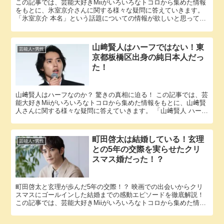
この記事では、芸能大好きMiiがいろいろなトコロから集めた情報
をもとに、氷室京介さんに関する様々な疑問に答えていきます。
「氷室京介 本名」という話題についての情報が欲しいと思ってい
るそこのアナタ必見！ 氷室京介さんの本名にまつわるエピソー...
山﨑賢人はハーフではない！東
芸能人ｰ男性
京都板橋区出身の純日本人だっ
た！
山﨑賢人はハーフなのか？ 驚きの真相に迫る！ この記事では、芸
能大好きMiiがいろいろなトコロから集めた情報をもとに、山﨑賢
人さんに関する様々な疑問に答えていきます。 「山﨑賢人 ハー
フ」という話題についての情報が欲しいと思っているそこのア...
町田啓太は結婚している！玄理
芸能人ｰ男性
との5年の交際を実らせたクリ
スマス婚だった！？
町田啓太と玄理が歩んだ5年の交際！？ 映画での出会いからクリ
スマスにゴールインした結婚までの感動エピソードを徹底解説！
この記事では、芸能大好きMiiがいろいろなトコロから集めた情報
をもとに、町田啓太さんに関する様々な疑問に答えていきま
す。...