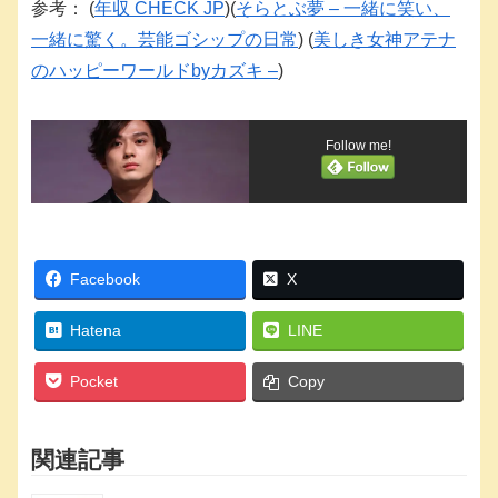
参考：
(
年収 CHECK JP
)
(
そらとぶ夢 – 一緒に笑い、
一緒に驚く。芸能ゴシップの日常
)
(
美しき女神アテナ
のハッピーワールドbyカズキ –
)
Follow me!
Facebook
X
Hatena
LINE
Pocket
Copy
関連記事