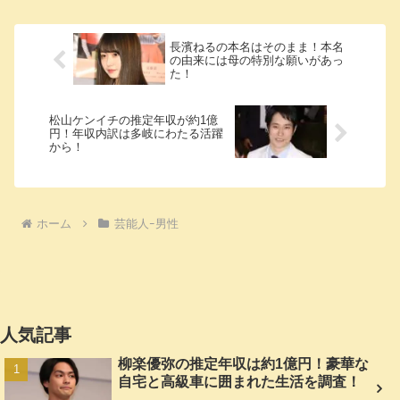
長濱ねるの本名はそのまま！本名
の由来には母の特別な願いがあっ
た！
松山ケンイチの推定年収が約1億
円！年収内訳は多岐にわたる活躍
から！
ホーム
芸能人ｰ男性
人気記事
柳楽優弥の推定年収は約1億円！豪華な
自宅と高級車に囲まれた生活を調査！