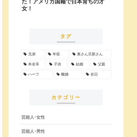
た！アメリカ国籍で日本育ちの才
女！
タグ
兄弟
年収
奥さん旦那さん
本名等
子供
結婚
父親
ハーフ
離婚
在日
カテゴリー
芸能人ｰ女性
芸能人ｰ男性