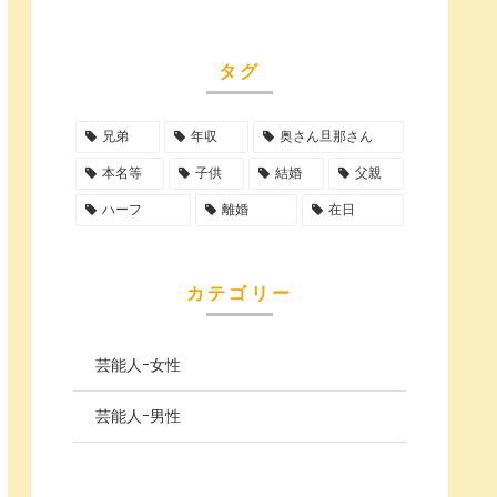
タグ
兄弟
年収
奥さん旦那さん
本名等
子供
結婚
父親
ハーフ
離婚
在日
カテゴリー
芸能人ｰ女性
芸能人ｰ男性