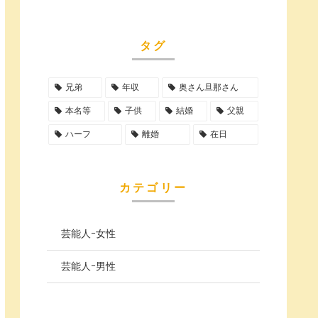
タグ
兄弟
年収
奥さん旦那さん
本名等
子供
結婚
父親
ハーフ
離婚
在日
カテゴリー
芸能人ｰ女性
芸能人ｰ男性