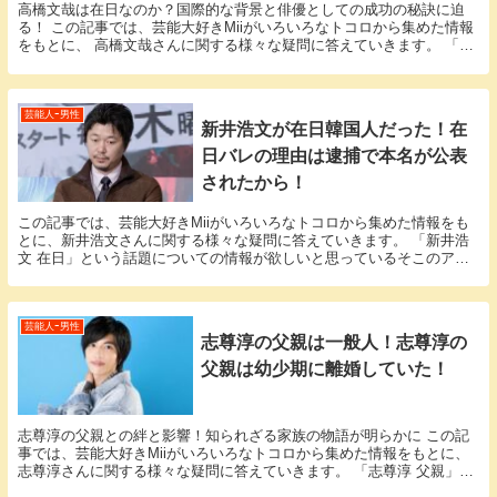
高橋文哉は在日なのか？国際的な背景と俳優としての成功の秘訣に迫
る！ この記事では、芸能大好きMiiがいろいろなトコロから集めた情報
をもとに、 高橋文哉さんに関する様々な疑問に答えていきます。 「高
橋文哉 在日」という話題についての情報が欲し...
芸能人ｰ男性
新井浩文が在日韓国人だった！在
日バレの理由は逮捕で本名が公表
されたから！
この記事では、芸能大好きMiiがいろいろなトコロから集めた情報をも
とに、新井浩文さんに関する様々な疑問に答えていきます。 「新井浩
文 在日」という話題についての情報が欲しいと思っているそこのアナ
タ必見！ 新井浩文さんにまつわるエピソードにつ...
芸能人ｰ男性
志尊淳の父親は一般人！志尊淳の
父親は幼少期に離婚していた！
志尊淳の父親との絆と影響！知られざる家族の物語が明らかに この記
事では、芸能大好きMiiがいろいろなトコロから集めた情報をもとに、
志尊淳さんに関する様々な疑問に答えていきます。 「志尊淳 父親」と
いう話題についての情報が欲しいと思っているそ...