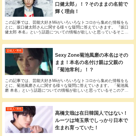
口健太郎」！？そのままの名前で
輝く理由！
この記事では、芸能大好きMiiがいろいろなトコロから集めた情報をも
とに、坂口健太郎さんに関する様々な疑問に答えていきます。 『坂口
健太郎 本名』という話題についての情報が欲しいと思っているそこの
アナタ必見！ 坂口健太郎さんの本名にまつわるエ...
芸能人ｰ男性
Sexy Zone菊池風磨の本名はその
まま！本名の名付け親は父親の
「菊池常利」！？
この記事では、芸能大好きMiiがいろいろなトコロから集めた情報をも
とに、菊池風磨さんに関する様々な疑問に答えていきます。 「菊池風
磨 本名」という話題についての情報が欲しいと思っているそこのアナ
タ必見！ 菊池風磨さんの本名にまつわるエピソー...
芸能人ｰ男性
高橋文哉は在日韓国人ではない！
ルーツは埼玉県でしっかり日本で
生まれ育っていた！