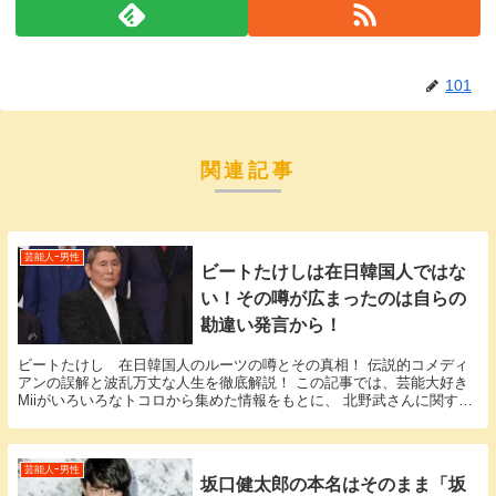
101
関連記事
芸能人ｰ男性
ビートたけしは在日韓国人ではな
い！その噂が広まったのは自らの
勘違い発言から！
ビートたけし 在日韓国人のルーツの噂とその真相！ 伝説的コメディ
アンの誤解と波乱万丈な人生を徹底解説！ この記事では、芸能大好き
Miiがいろいろなトコロから集めた情報をもとに、 北野武さんに関する
様々な疑問に答えていきます。 「北野武 在日...
芸能人ｰ男性
坂口健太郎の本名はそのまま「坂