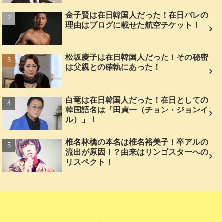
金子賢は在日韓国人だった！在日バレの
理由はブログに載せた航空チケット！
松坂慶子は在日韓国人だった！その秘密
は父親との確執にあった！
白竜は在日韓国人だった！在日としての
韓国語名は「田貞一（チョン・ジョンイ
ル）」！
椎名林檎の本名は椎名裕美子！卒アルの
流出が原因！？由来はリンゴスターへの
リスペクト！