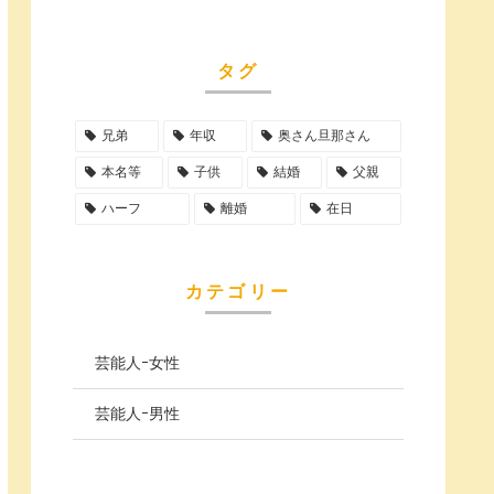
タグ
兄弟
年収
奥さん旦那さん
本名等
子供
結婚
父親
ハーフ
離婚
在日
カテゴリー
芸能人ｰ女性
芸能人ｰ男性