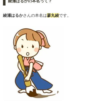
綾瀬はるかの本名って？
綾瀬はるか
さんの本名は
蓼丸綾
です。