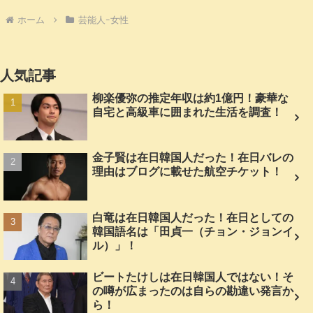
ホーム
芸能人ｰ女性
人気記事
柳楽優弥の推定年収は約1億円！豪華な
自宅と高級車に囲まれた生活を調査！
金子賢は在日韓国人だった！在日バレの
理由はブログに載せた航空チケット！
白竜は在日韓国人だった！在日としての
韓国語名は「田貞一（チョン・ジョンイ
ル）」！
ビートたけしは在日韓国人ではない！そ
の噂が広まったのは自らの勘違い発言か
ら！