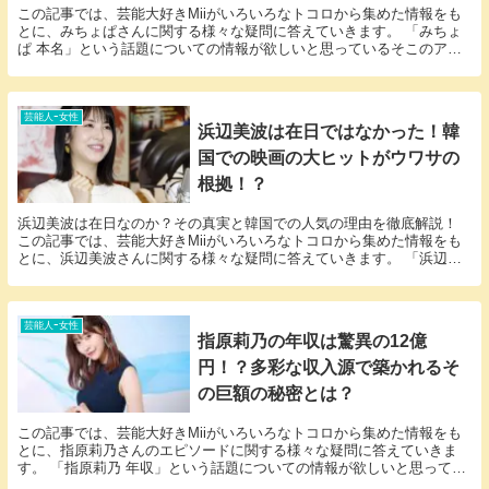
この記事では、芸能大好きMiiがいろいろなトコロから集めた情報をも
とに、みちょぱさんに関する様々な疑問に答えていきます。 「みちょ
ぱ 本名」という話題についての情報が欲しいと思っているそこのアナ
タ必見！ みちょぱさんの本名にまつわるエピソー...
芸能人ｰ女性
浜辺美波は在日ではなかった！韓
国での映画の大ヒットがウワサの
根拠！？
浜辺美波は在日なのか？その真実と韓国での人気の理由を徹底解説！
この記事では、芸能大好きMiiがいろいろなトコロから集めた情報をも
とに、浜辺美波さんに関する様々な疑問に答えていきます。 「浜辺美
波 在日」という話題についての情報が欲しいと思...
芸能人ｰ女性
指原莉乃の年収は驚異の12億
円！？多彩な収入源で築かれるそ
の巨額の秘密とは？
この記事では、芸能大好きMiiがいろいろなトコロから集めた情報をも
とに、指原莉乃さんのエピソードに関する様々な疑問に答えていきま
す。 「指原莉乃 年収」という話題についての情報が欲しいと思ってい
るそこのアナタ必見！指原莉乃さんのエピソードに...