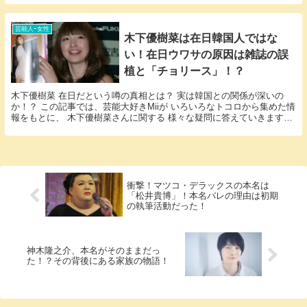
芸能人ｰ女性
木下優樹菜は在日韓国人ではな
い！在日ウワサの原因は雑誌の誤
植と「チョリース」！？
木下優樹菜 在日だという噂の真相とは？ 実は韓国との関係が深いの
か！？ この記事では、芸能大好きMiiが いろいろなトコロから集めた情
報をもとに、 木下優樹菜さんに関する 様々な疑問に答えていきます。
「木下優樹菜 在日」という話題について...
衝撃！マツコ・デラックスの本名は
「松井貴博」！本名バレの理由は初期
の執筆活動だった！
神木隆之介、本名がそのままだっ
た！？その背後にある家族の物語！