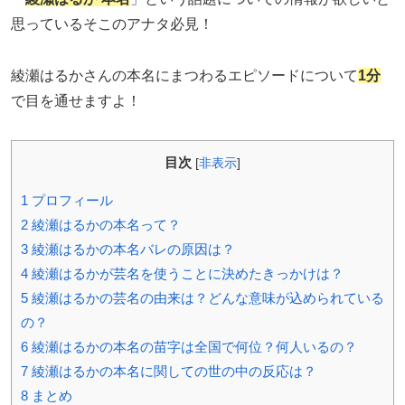
思っているそこのアナタ必見！
綾瀬はるかさんの本名にまつわるエピソードについて
1分
で目を通せますよ！
目次
[
非表示
]
1
プロフィール
2
綾瀬はるかの本名って？
3
綾瀬はるかの本名バレの原因は？
4
綾瀬はるかが芸名を使うことに決めたきっかけは？
5
綾瀬はるかの芸名の由来は？どんな意味が込められている
の？
6
綾瀬はるかの本名の苗字は全国で何位？何人いるの？
7
綾瀬はるかの本名に関しての世の中の反応は？
8
まとめ