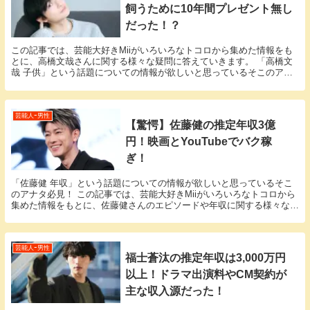
飼うために10年間プレゼント無し
だった！？
この記事では、芸能大好きMiiがいろいろなトコロから集めた情報をも
とに、高橋文哉さんに関する様々な疑問に答えていきます。 「高橋文
哉 子供」という話題についての情報が欲しいと思っているそこのアナ
タ必見！ 高橋文哉さんにまつわるエピソードにつ...
芸能人ｰ男性
【驚愕】佐藤健の推定年収3億
円！映画とYouTubeでバク稼
ぎ！
「佐藤健 年収」という話題についての情報が欲しいと思っているそこ
のアナタ必見！ この記事では、芸能大好きMiiがいろいろなトコロから
集めた情報をもとに、佐藤健さんのエピソードや年収に関する様々な疑
問に答えていきます。 佐藤健さんと佐藤健さん...
芸能人ｰ男性
福士蒼汰の推定年収は3,000万円
以上！ドラマ出演料やCM契約が
主な収入源だった！