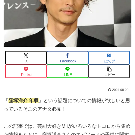
X
Facebook
はてブ
Pocket
LINE
コピー
2024.08.29
「
窪塚洋介 年収
」という話題についての情報が欲しいと思
っているそこのアナタ必見！
この記事では、芸能大好きMiiがいろいろなトコロから集め
た情報をもとに、窪塚洋介さんのエピソードや子供に関す