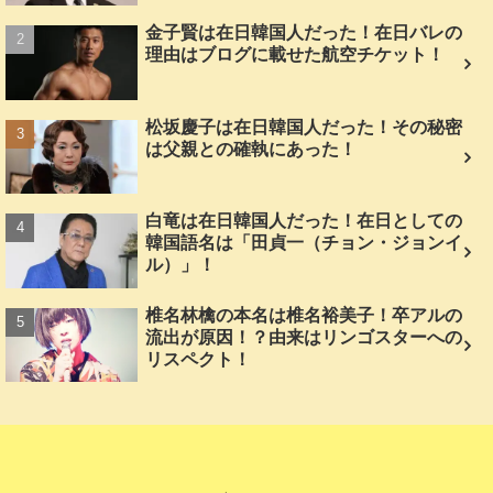
金子賢は在日韓国人だった！在日バレの
理由はブログに載せた航空チケット！
松坂慶子は在日韓国人だった！その秘密
は父親との確執にあった！
白竜は在日韓国人だった！在日としての
韓国語名は「田貞一（チョン・ジョンイ
ル）」！
椎名林檎の本名は椎名裕美子！卒アルの
流出が原因！？由来はリンゴスターへの
リスペクト！