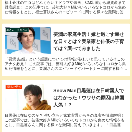
福士蒼汰の年収はどれくらい？ドラマや映画、CM出演から総資産まで
徹底調査！ この記事では、芸能大好きMiiがいろいろなトコロから集め
た情報をもとに、福士蒼汰さんのエピソードに関する様々な疑問に答え
ていきます。 「福士蒼汰 年収」という話題に...
奥さん・旦那さん
要潤の家庭生活！嫁と過ごす幸せ
な日々とは？実業家と俳優の子育
ては？調べてみました
「要潤 結婚」という話題についての情報が欲しいと思っているそこの
アナタ必見！ この記事では、芸能大好きMiiがいろいろなトコロから集
めた情報をもとに、要潤さんのエピソードやパートナーに関する様々な
疑問に答えていきます。 要潤さんと要潤さんの...
芸能人ｰ男性
Snow Man目黒蓮は在日韓国人で
はなかった！ウワサの原因は韓国
人気！？
目黒蓮は在日なのか？ 生い立ちと家族背景からその真実を徹底解明！
この記事では、芸能大好きMiiがいろいろなトコロから集めた情報をも
とに、目黒蓮さんに関する様々な疑問に答えていきます。 「目黒蓮 在
日」という話題についての情報が欲しいと思っ...