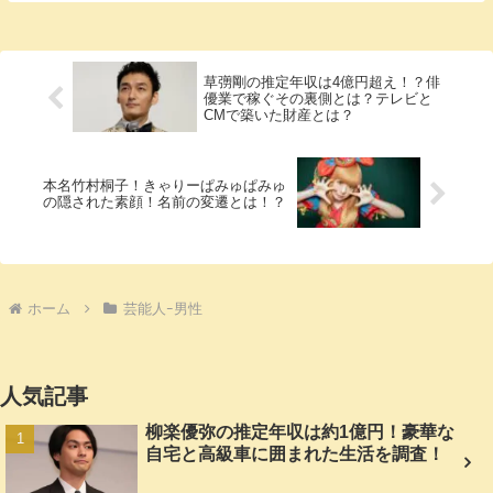
草彅剛の推定年収は4億円超え！？俳
優業で稼ぐその裏側とは？テレビと
CMで築いた財産とは？
本名竹村桐子！きゃりーぱみゅぱみゅ
の隠された素顔！名前の変遷とは！？
ホーム
芸能人ｰ男性
人気記事
柳楽優弥の推定年収は約1億円！豪華な
自宅と高級車に囲まれた生活を調査！