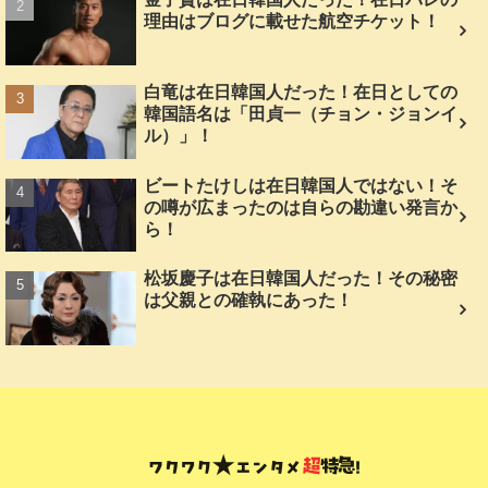
理由はブログに載せた航空チケット！
白竜は在日韓国人だった！在日としての
韓国語名は「田貞一（チョン・ジョンイ
ル）」！
ビートたけしは在日韓国人ではない！そ
の噂が広まったのは自らの勘違い発言か
ら！
松坂慶子は在日韓国人だった！その秘密
は父親との確執にあった！