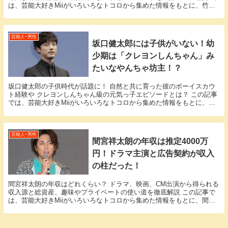
は、芸能大好きMiiがいろいろなトコロから集めた情報をもとに、竹野
内豊さんに関する様々な疑問に答えていきます。...
芸能人ｰ男性
坂口健太郎には子供がいない！幼
少期は「クレヨンしんちゃん」み
たいなやんちゃ坊主！？
坂口健太郎の子供時代が話題に！ 自然と共に育った彼のボーイスカウ
ト経験や クレヨンしんちゃん級の元気っ子エピソードとは？ この記事
では、芸能大好きMiiがいろいろなトコロから集めた情報をもとに、坂
口健太郎さんに関する様々な疑問に答えていきま...
芸能人ｰ男性
間宮祥太朗の年収は推定4000万
円！ドラマ主演と広告契約が収入
の柱だった！
間宮祥太朗の年収はどれくらい？ ドラマ、映画、CM出演から得られる
収入源と総資産、趣味やプライベートの使い道を徹底解説 この記事で
は、芸能大好きMiiがいろいろなトコロから集めた情報をもとに、間宮
祥太朗さんのエピソードに関する様々な疑問に答...