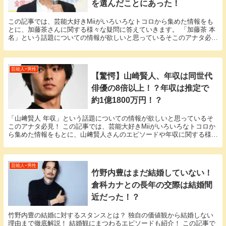
を選んだことにあった！
この記事では、芸能大好きMiiがいろいろなトコロから集めた情報をも
とに、加藤茶さんに関する様々な疑問に答えていきます。 「加藤茶 本
名」という話題についての情報が欲しいと思っているそこのアナタ必
見！ 加藤茶さんの本名にまつわるエピソードにつ...
芸能人ｰ男性
【驚愕】山崎賢人、年収は同世代
俳優の8倍以上！？年収は推定で
約1億1800万円！？
「山﨑賢人 年収」という話題についての情報が欲しいと思っているそ
このアナタ必見！ この記事では、芸能大好きMiiがいろいろなトコロか
ら集めた情報をもとに、山﨑賢人さんのエピソードや年収に関する様々
な疑問に答えていきます。 山﨑賢人さんと山﨑...
芸能人ｰ男性
竹野内豊はまだ結婚していない！
倉科カナとの長年の交際は結婚間
近だった！？
竹野内豊の結婚に対するスタンスとは？ 独自の価値観から結婚しない
理由まで徹底解説！ 結婚観にまつわるエピソードも紹介！ この記事で