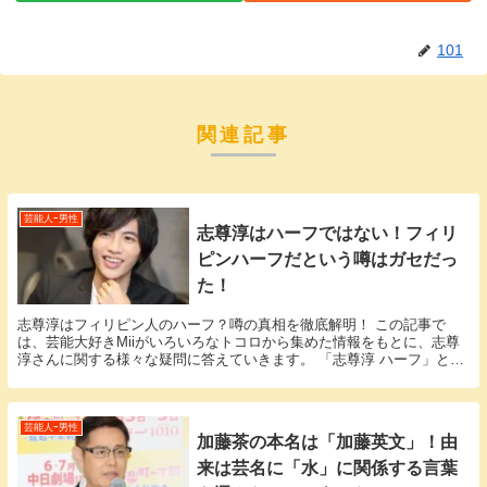
101
関連記事
芸能人ｰ男性
志尊淳はハーフではない！フィリ
ピンハーフだという噂はガセだっ
た！
志尊淳はフィリピン人のハーフ？噂の真相を徹底解明！ この記事で
は、芸能大好きMiiがいろいろなトコロから集めた情報をもとに、志尊
淳さんに関する様々な疑問に答えていきます。 「志尊淳 ハーフ」とい
う話題についての情報が欲しいと思っているそこの...
芸能人ｰ男性
加藤茶の本名は「加藤英文」！由
来は芸名に「水」に関係する言葉