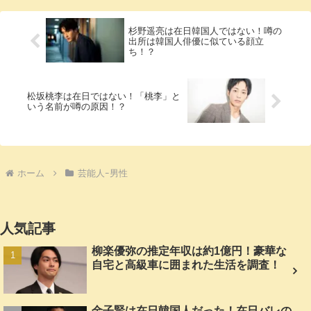
杉野遥亮は在日韓国人ではない！噂の
出所は韓国人俳優に似ている顔立
ち！？
松坂桃李は在日ではない！「桃李」と
いう名前が噂の原因！？
ホーム
芸能人ｰ男性
人気記事
柳楽優弥の推定年収は約1億円！豪華な
自宅と高級車に囲まれた生活を調査！
金子賢は在日韓国人だった！在日バレの