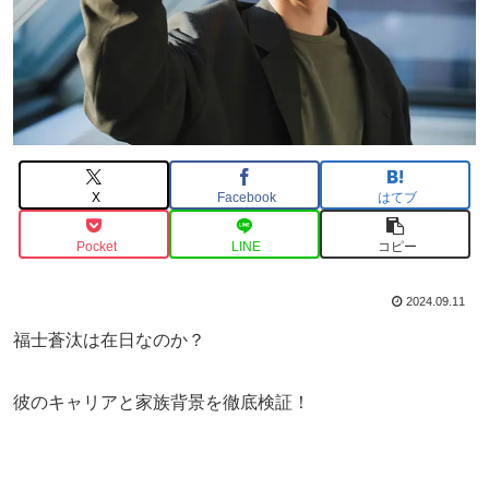
X
Facebook
はてブ
Pocket
LINE
コピー
2024.09.11
福士蒼汰は在日なのか？
彼のキャリアと家族背景を徹底検証！