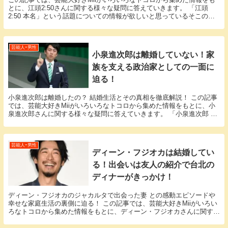
とに、江頭2:50さんに関する様々な疑問に答えていきます。 「江頭
2:50 本名」という話題についての情報が欲しいと思っているそこのア
ナタ必見！ 江頭2:50さんの本名にまつ...
芸能人ｰ男性
小泉進次郎は離婚していない！家
族を支える政治家としての一面に
迫る！
小泉進次郎は離婚したの？ 結婚生活とその真相を徹底解説！ この記事
では、芸能大好きMiiがいろいろなトコロから集めた情報をもとに、小
泉進次郎さんに関する様々な疑問に答えていきます。 「小泉進次郎 離
婚」という話題についての情報が欲しいと思っ...
芸能人ｰ男性
ディーン・フジオカは結婚してい
る！出会いは友人の紹介で台北の
ディナーがきっかけ！
ディーン・フジオカのジャカルタで出会った妻 との感動エピソードや
幸せな家庭生活の裏側に迫る！ この記事では、芸能大好きMiiがいろい
ろなトコロから集めた情報をもとに、ディーン・フジオカさんに関する
様々な疑問に答えていきます。 「ディーン・フ...