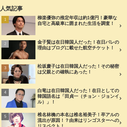
人気記事
柳楽優弥の推定年収は約1億円！豪華な
自宅と高級車に囲まれた生活を調査！
金子賢は在日韓国人だった！在日バレの
理由はブログに載せた航空チケット！
松坂慶子は在日韓国人だった！その秘密
は父親との確執にあった！
白竜は在日韓国人だった！在日としての
韓国語名は「田貞一（チョン・ジョンイ
ル）」！
椎名林檎の本名は椎名裕美子！卒アルの
流出が原因！？由来はリンゴスターへの
リスペクト！