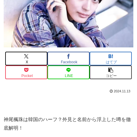
X
Facebook
はてブ
Pocket
LINE
コピー
2024.11.13
神尾楓珠は韓国のハーフ？外見と名前から浮上した噂を徹
底解明！