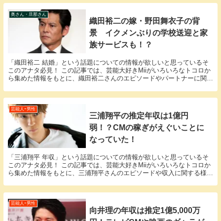
奥さん・旦那さん
織田裕二の嫁・野田舞衣子の背
景 イクメンぶりの学校送迎と家
族サービスも！？
「織田裕二 結婚」という話題についての情報が欲しいと思っているそ
このアナタ必見！ この記事では、芸能大好きMiiがいろいろなトコロか
ら集めた情報をもとに、織田裕二さんのエピソードやパートナーに関す
る様々な疑問に答えていきます。 織田裕二さん...
芸能人ｰ男性
三浦翔平の推定年収は1億円
弱！？CMの稼ぎがえぐいことに
なっていた！
「三浦翔平 年収」という話題についての情報が欲しいと思っているそ
このアナタ必見！ この記事では、芸能大好きMiiがいろいろなトコロか
ら集めた情報をもとに、三浦翔平さんのエピソードや収入に関する様々
な疑問に答えていきます。 三浦翔平さんと三浦...
芸能人ｰ男性
向井理の年収は推定1億5,000万