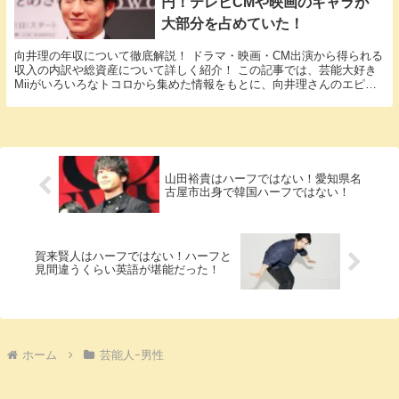
円！テレビCMや映画のギャラが
大部分を占めていた！
向井理の年収について徹底解説！ ドラマ・映画・CM出演から得られる
収入の内訳や総資産について詳しく紹介！ この記事では、芸能大好き
Miiがいろいろなトコロから集めた情報をもとに、向井理さんのエピソ
ードに関する様々な疑問に答えていきます。 「...
山田裕貴はハーフではない！愛知県名
古屋市出身で韓国ハーフではない！
賀来賢人はハーフではない！ハーフと
見間違うくらい英語が堪能だった！
ホーム
芸能人ｰ男性