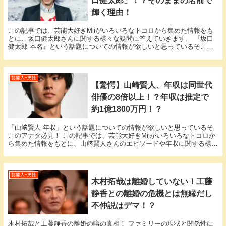
口健太郎」！？そのままの名前で
輝く理由！
この記事では、芸能大好きMiiがいろいろなトコロから集めた情報をも
とに、坂口健太郎さんに関する様々な疑問に答えていきます。 『坂口
健太郎 本名』という話題についての情報が欲しいと思っているそこの
アナタ必見！ 坂口健太郎さんの本名にまつわるエ...
芸能人ｰ男性
【驚愕】山崎賢人、年収は同世代
俳優の8倍以上！？年収は推定で
約1億1800万円！？
「山﨑賢人 年収」という話題についての情報が欲しいと思っているそ
このアナタ必見！ この記事では、芸能大好きMiiがいろいろなトコロか
ら集めた情報をもとに、山﨑賢人さんのエピソードや年収に関する様々
な疑問に答えていきます。 山﨑賢人さんと山﨑...
芸能人ｰ男性
木村拓哉は離婚していない！工藤
静香との離婚の危機とは無縁だし
不仲説はデマ！？
木村拓哉と工藤静香の離婚の噂の真相！ ファミリーの現状と関係性に