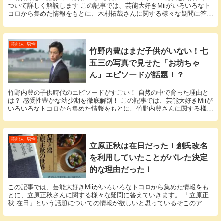
ついて詳しく解説します この記事では、芸能大好きMiiがいろいろなト
コロから集めた情報をもとに、木村拓哉さんに関する様々な疑問に答え
ていきます。 「木村拓哉 離婚」という話題に...
芸能人ｰ男性
竹野内豊はまだ子供がいない！七
五三の写真で見せた「お坊ちゃ
ん」エピソードが話題！？
竹野内豊の子供時代のエピソードがすごい！ 自然の中で育った理由と
は？ 感受性豊かな幼少期を徹底解剖！ この記事では、芸能大好きMiiが
いろいろなトコロから集めた情報をもとに、竹野内豊さんに関する様々
な疑問に答えていきます。 「竹野内豊 子供...
芸能人ｰ男性
立原正秋は在日だった！創氏改名
を利用していたことがバレた決定
的な理由だった！
この記事では、芸能大好きMiiがいろいろなトコロから集めた情報をも
とに、立原正秋さんに関する様々な疑問に答えていきます。 「立原正
秋 在日」という話題についての情報が欲しいと思っているそこのアナ
タ必見！ 立原正秋さんにまつわるエピソードにつ...