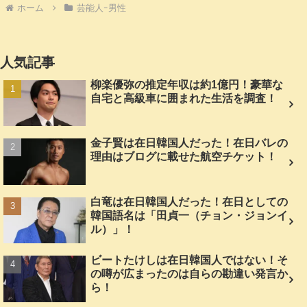
ホーム
芸能人ｰ男性
人気記事
柳楽優弥の推定年収は約1億円！豪華な
自宅と高級車に囲まれた生活を調査！
金子賢は在日韓国人だった！在日バレの
理由はブログに載せた航空チケット！
白竜は在日韓国人だった！在日としての
韓国語名は「田貞一（チョン・ジョンイ
ル）」！
ビートたけしは在日韓国人ではない！そ
の噂が広まったのは自らの勘違い発言か
ら！