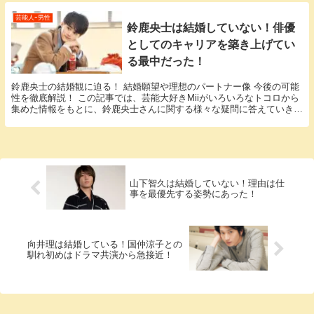
芸能人ｰ男性
鈴鹿央士は結婚していない！俳優
としてのキャリアを築き上げてい
る最中だった！
鈴鹿央士の結婚観に迫る！ 結婚願望や理想のパートナー像 今後の可能
性を徹底解説！ この記事では、芸能大好きMiiがいろいろなトコロから
集めた情報をもとに、鈴鹿央士さんに関する様々な疑問に答えていきま
す。 「鈴鹿央士 結婚」という話題について...
山下智久は結婚していない！理由は仕
事を最優先する姿勢にあった！
向井理は結婚している！国仲涼子との
馴れ初めはドラマ共演から急接近！