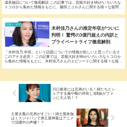
成長秘話について徹底解説 この記事では、芸能大好きMiiがいろいろな
トコロから集めた情報をもとに、藤田ニコルさんに関する様々な疑問に
答えていきます。 「藤田ニコル ハーフ」とい...
芸能人ｰ女性
木村佳乃さんの推定年収がついに
判明！ 驚愕の3億円超えの内訳と
プライベートライフ徹底解剖
「木村佳乃 年収」という話題についての情報が欲しいと思っているそ
このアナタ必見！ この記事では、芸能大好きMiiがいろいろなトコロか
ら集めた情報をもとに、木村佳乃さんのエピソードに関する様々な疑問
に答えていきます。 木村佳乃さんと木村佳乃さ...
川口春奈には兄弟がいる！姉たちとシ
ェアする服や靴の仲良し3姉妹がファ
ンに大人気！？
土屋太鳳の兄弟がすごい！姉土屋炎伽
はミスジャパンで弟土屋神葉はアニメ
で活躍中の声優！？