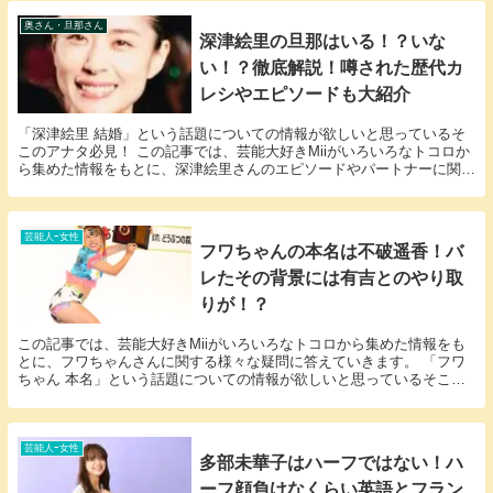
奥さん・旦那さん
深津絵里の旦那はいる！？いな
い！？徹底解説！噂された歴代カ
レシやエピソードも大紹介
「深津絵里 結婚」という話題についての情報が欲しいと思っているそ
このアナタ必見！ この記事では、芸能大好きMiiがいろいろなトコロか
ら集めた情報をもとに、深津絵里さんのエピソードやパートナーに関す
る様々な疑問に答えていきます。 深津絵里さん...
芸能人ｰ女性
フワちゃんの本名は不破遥香！バ
レたその背景には有吉とのやり取
りが！？
この記事では、芸能大好きMiiがいろいろなトコロから集めた情報をも
とに、フワちゃんさんに関する様々な疑問に答えていきます。 「フワ
ちゃん 本名」という話題についての情報が欲しいと思っているそこの
アナタ必見！ フワちゃんさんの本名にまつわるエ...
芸能人ｰ女性
多部未華子はハーフではない！ハ
ーフ顔負けなくらい英語とフラン