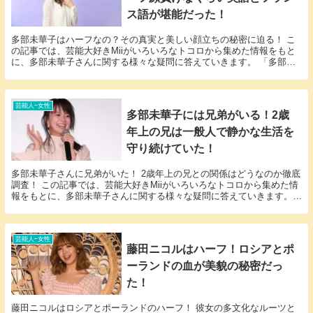
ス語が堪能だった！
多部未華子はハーフなの？その真実と美しい顔立ちの秘密に迫る！ こ
の記事では、芸能大好きMiiがいろいろなトコロから集めた情報をもと
に、多部未華子さんに関する様々な疑問に答えていきます。 「多部未
華子 ハーフ」という話題についての情報が欲しい...
芸能人ｰ女性
多部未華子には兄弟がいる！2歳
年上の兄は一般人で静かな生活を
守り続けていた！
多部未華子さんに兄弟がいた！ 2歳年上の兄との関係はどうなのか徹底
調査！ この記事では、芸能大好きMiiがいろいろなトコロから集めた情
報をもとに、多部未華子さんに関する様々な疑問に答えていきます。
「多部未華子 兄弟」という話題についての情...
芸能人ｰ女性
藤田ニコルはハーフ！ロシアとポ
ーランドの血が美貌の秘密だっ
た！
藤田ニコルはロシアとポーランドのハーフ！ 彼女の多文化なルーツと