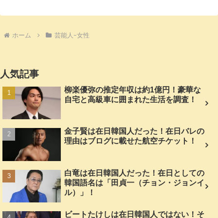
ホーム
芸能人ｰ女性
人気記事
柳楽優弥の推定年収は約1億円！豪華な
自宅と高級車に囲まれた生活を調査！
金子賢は在日韓国人だった！在日バレの
理由はブログに載せた航空チケット！
白竜は在日韓国人だった！在日としての
韓国語名は「田貞一（チョン・ジョンイ
ル）」！
ビートたけしは在日韓国人ではない！そ