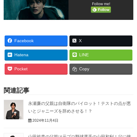
Follow me!
Facebook
X
Hatena
LINE
Pocket
Copy
関連記事
永瀬廉の父親は自衛隊のパイロット！テストの点が悪
いとジャニーズを辞めさせる！？
2024年11月4日
山田裕貴の父親は元プロ野球選手の山田和利！父に憧