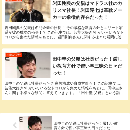
岩田剛典の父親はマドラス社のカ
リスマ社長！岩田達七は革靴メー
カーの象徴的存在だった！
岩田剛典の父親は名門企業の社長！ その厳格な教育方針とエリート家
系が彼の成功の秘訣！？ この記事では、芸能大好きMiiがいろいろなト
コロから集めた情報をもとに、岩田剛典さんに関する様々な疑問に答え
ていきます。 「岩田剛典 父親」という話題に...
芸能人ｰ男性
田中圭の父親は社長だった！厳し
い教育方針で習い事三昧の日々だ
った！
田中圭の父親は社長だった？ 家族構成や育成方針も！ この記事では、
芸能大好きMiiがいろいろなトコロから集めた情報をもとに、田中圭さ
んに関する様々な疑問に答えていきます。 「田中圭 父親」という話題
についての情報が欲しいと思っているそこのア...
田中圭の父親は社長だった！厳しい教
育方針で習い事三昧の日々だった！