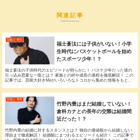
関連記事
芸能人ｰ男性
福士蒼汰には子供がいない！小学
生時代にバスケットボールを始め
たスポーツ少年！？
福士蒼汰の子供時代のエピソードが明らかに！ バスケ少年だった彼の
引っ込み思案な一面とは？ 家族との絆や成長の過程を徹底解説！ この
記事では、芸能大好きMiiがいろいろなトコロから集めた情報をもと
に、福士蒼汰さんに関する様々な疑問に答えていき...
芸能人ｰ男性
竹野内豊はまだ結婚していない！
倉科カナとの長年の交際は結婚間
近だった！？
竹野内豊の結婚に対するスタンスとは？ 独自の価値観から結婚しない
理由まで徹底解説！ 結婚観にまつわるエピソードも紹介！ この記事で