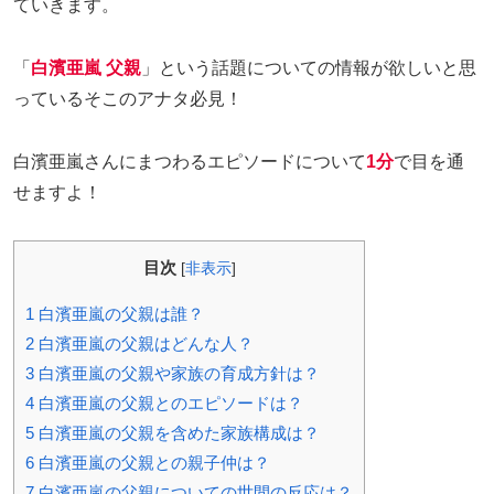
ていきます。
「
白濱亜嵐 父親
」という話題についての情報が欲しいと思
っているそこのアナタ必見！
白濱亜嵐さんにまつわるエピソードについて
1分
で目を通
せますよ！
目次
[
非表示
]
1
白濱亜嵐の父親は誰？
2
白濱亜嵐の父親はどんな人？
3
白濱亜嵐の父親や家族の育成方針は？
4
白濱亜嵐の父親とのエピソードは？
5
白濱亜嵐の父親を含めた家族構成は？
6
白濱亜嵐の父親との親子仲は？
7
白濱亜嵐の父親についての世間の反応は？