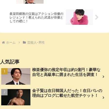
眞栄田郷敦の父親はアクション俳優の
レジェンド！教えられた武道が俳優と
しての礎に！
ホーム
芸能人ｰ男性
人気記事
柳楽優弥の推定年収は約1億円！豪華な
自宅と高級車に囲まれた生活を調査！
金子賢は在日韓国人だった！在日バレの
理由はブログに載せた航空チケット！