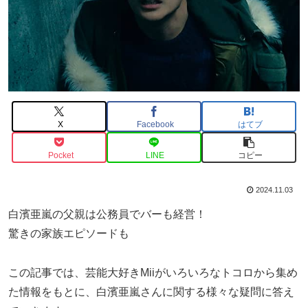
X
Facebook
はてブ
Pocket
LINE
コピー
2024.11.03
白濱亜嵐の父親は公務員でバーも経営！
驚きの家族エピソードも
この記事では、芸能大好きMiiがいろいろなトコロから集め
た情報をもとに、白濱亜嵐さんに関する様々な疑問に答え