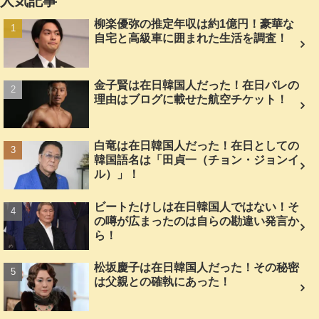
人気記事
柳楽優弥の推定年収は約1億円！豪華な
自宅と高級車に囲まれた生活を調査！
金子賢は在日韓国人だった！在日バレの
理由はブログに載せた航空チケット！
白竜は在日韓国人だった！在日としての
韓国語名は「田貞一（チョン・ジョンイ
ル）」！
ビートたけしは在日韓国人ではない！そ
の噂が広まったのは自らの勘違い発言か
ら！
松坂慶子は在日韓国人だった！その秘密
は父親との確執にあった！