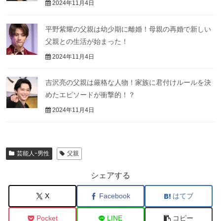
2024年11月4日
平野紫耀の父親は幼少期に離婚！母親の再婚で新しい
父親との生活が始まった！
2024年11月4日
吉沢亮の父親は厳格な人物！家族に君付けルールを決
めたエピソードが衝撃的！？
2024年11月4日
芸能人ｰ男性
父親
シェアする
X
Facebook
はてブ
Pocket
LINE
コピー