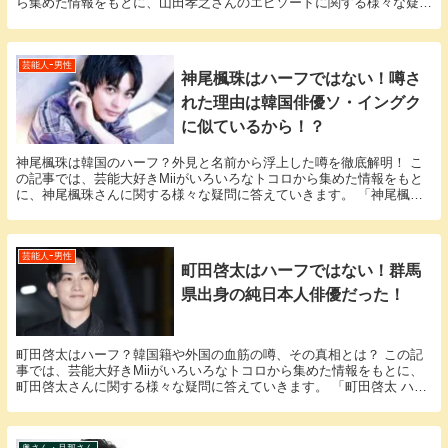
ら集めた情報をもとに、山田孝之さんのエピソードに関する様々な疑問
に答えていきます。 山田孝之さんと山田孝之さ...
芸能人ｰ男性
神尾楓珠はハーフではない！噂さ
れた理由は韓国俳優ソ・イングク
に似ているから！？
神尾楓珠は韓国のハーフ？外見と名前から浮上した噂を徹底解明！ こ
の記事では、芸能大好きMiiがいろいろなトコロから集めた情報をもと
に、神尾楓珠さんに関する様々な疑問に答えていきます。 「神尾楓珠
ハーフ」という話題についての情報が欲しいと思...
芸能人ｰ男性
町田啓太はハーフではない！群馬
県出身の純日本人俳優だった！
町田啓太はハーフ？韓国籍や外国の血筋の噂、その真相とは？ この記
事では、芸能大好きMiiがいろいろなトコロから集めた情報をもとに、
町田啓太さんに関する様々な疑問に答えていきます。 「町田啓太 ハー
フ」という話題についての情報が欲しいと思って...