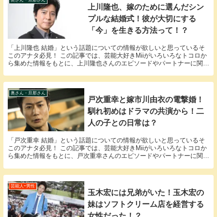
奥さん・旦那さん
上川隆也、嫁のために選んだシン
プルな結婚式！彼が大切にする
「今」を生きる方法って！？
「上川隆也 結婚」という話題についての情報が欲しいと思っているそ
このアナタ必見！ この記事では、芸能大好きMiiがいろいろなトコロか
ら集めた情報をもとに、上川隆也さんのエピソードやパートナーに関す
る様々な疑問に答えていきます。 上川隆也さん...
奥さん・旦那さん
戸次重幸と嫁市川由衣の電撃婚！
馴れ初めはドラマの共演から！二
人の子との日常は？
「戸次重幸 結婚」という話題についての情報が欲しいと思っているそ
このアナタ必見！ この記事では、芸能大好きMiiがいろいろなトコロか
ら集めた情報をもとに、戸次重幸さんのエピソードやパートナーに関す
る様々な疑問に答えていきます。 戸次重幸さん...
芸能人ｰ男性
玉木宏には兄弟がいた！玉木宏の
妹はソフトクリーム店を経営する
女性だった！？