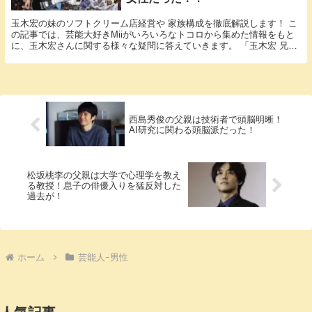
玉木宏の妹のソフトクリーム店経営や 家族構成を徹底解説します！ こ
の記事では、芸能大好きMiiがいろいろなトコロから集めた情報をもと
に、玉木宏さんに関する様々な疑問に答えていきます。 「玉木宏 兄
弟」という話題についての情報が欲しいと思って...
西島秀俊の父親は技術者で頭脳明晰！
AI研究に関わる頭脳派だった！
松坂桃李の父親は大学で心理学を教え
る教授！息子の俳優入りを猛反対した
過去が！
ホーム
芸能人ｰ男性