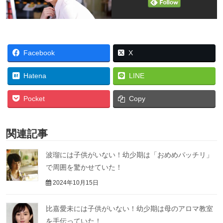
Facebook
X
Hatena
LINE
Pocket
Copy
関連記事
波瑠には子供がいない！幼少期は「おめめパッチリ」
で周囲を驚かせていた！
2024年10月15日
比嘉愛未には子供がいない！幼少期は母のアロマ教室
を手伝っていた！