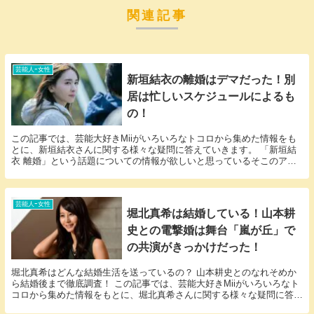
関連記事
芸能人ｰ女性
新垣結衣の離婚はデマだった！別
居は忙しいスケジュールによるも
の！
この記事では、芸能大好きMiiがいろいろなトコロから集めた情報をも
とに、新垣結衣さんに関する様々な疑問に答えていきます。 「新垣結
衣 離婚」という話題についての情報が欲しいと思っているそこのアナ
タ必見！ 新垣結衣さんにまつわるエピソードにつ...
芸能人ｰ女性
堀北真希は結婚している！山本耕
史との電撃婚は舞台「嵐が丘」で
の共演がきっかけだった！
堀北真希はどんな結婚生活を送っているの？ 山本耕史とのなれそめか
ら結婚後まで徹底調査！ この記事では、芸能大好きMiiがいろいろなト
コロから集めた情報をもとに、堀北真希さんに関する様々な疑問に答え
ていきます。 「堀北真希 結婚」という話題に...