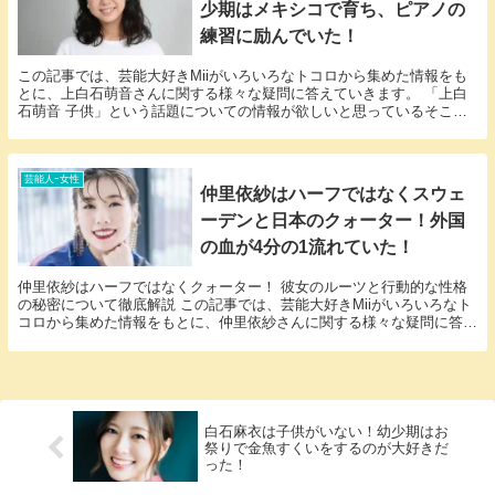
少期はメキシコで育ち、ピアノの
練習に励んでいた！
この記事では、芸能大好きMiiがいろいろなトコロから集めた情報をも
とに、上白石萌音さんに関する様々な疑問に答えていきます。 「上白
石萌音 子供」という話題についての情報が欲しいと思っているそこの
アナタ必見！ 上白石萌音さんにまつわるエピソー...
芸能人ｰ女性
仲里依紗はハーフではなくスウェ
ーデンと日本のクォーター！外国
の血が4分の1流れていた！
仲里依紗はハーフではなくクォーター！ 彼女のルーツと行動的な性格
の秘密について徹底解説 この記事では、芸能大好きMiiがいろいろなト
コロから集めた情報をもとに、仲里依紗さんに関する様々な疑問に答え
ていきます。 「仲里依紗 ハーフ」という話題...
白石麻衣は子供がいない！幼少期はお
祭りで金魚すくいをするのが大好きだ
った！