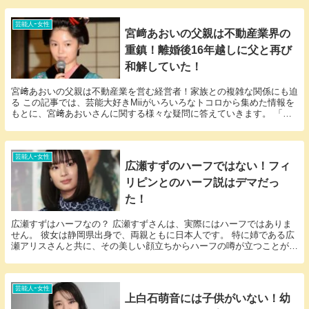
芸能人ｰ女性
宮﨑あおいの父親は不動産業界の
重鎮！離婚後16年越しに父と再び
和解していた！
宮﨑あおいの父親は不動産業を営む経営者！家族との複雑な関係にも迫
る この記事では、芸能大好きMiiがいろいろなトコロから集めた情報を
もとに、宮﨑あおいさんに関する様々な疑問に答えていきます。 「宮
﨑あおい 父親」という話題についての情報が欲...
芸能人ｰ女性
広瀬すずのハーフではない！フィ
リピンとのハーフ説はデマだっ
た！
広瀬すずはハーフなの？ 広瀬すずさんは、実際にはハーフではありま
せん。 彼女は静岡県出身で、両親ともに日本人です。 特に姉である広
瀬アリスさんと共に、その美しい顔立ちからハーフの噂が立つことが多
いですが、これは誤解によるものです。 広瀬すず...
芸能人ｰ女性
上白石萌音には子供がいない！幼