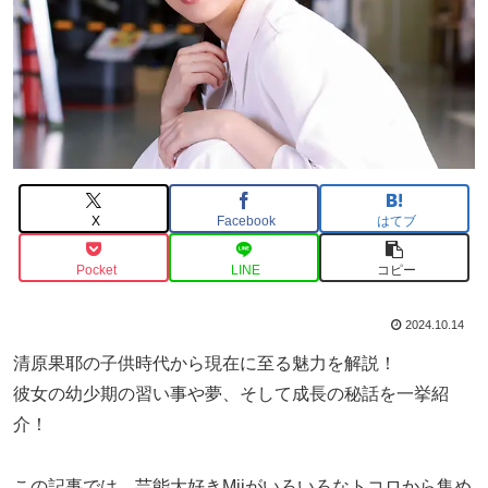
X
Facebook
はてブ
Pocket
LINE
コピー
2024.10.14
清原果耶の子供時代から現在に至る魅力を解説！
彼女の幼少期の習い事や夢、そして成長の秘話を一挙紹
介！
この記事では、芸能大好きMiiがいろいろなトコロから集め