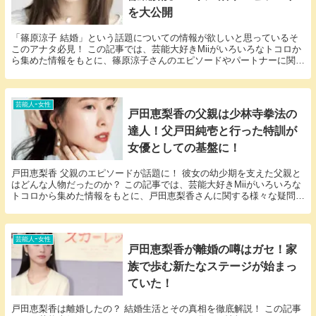
を大公開
「篠原涼子 結婚」という話題についての情報が欲しいと思っているそ
このアナタ必見！ この記事では、芸能大好きMiiがいろいろなトコロか
ら集めた情報をもとに、篠原涼子さんのエピソードやパートナーに関す
る様々な疑問に答えていきます。 篠原涼子さん...
芸能人ｰ女性
戸田恵梨香の父親は少林寺拳法の
達人！父戸田純壱と行った特訓が
女優としての基盤に！
戸田恵梨香 父親のエピソードが話題に！ 彼女の幼少期を支えた父親と
はどんな人物だったのか？ この記事では、芸能大好きMiiがいろいろな
トコロから集めた情報をもとに、戸田恵梨香さんに関する様々な疑問に
答えていきます。 「戸田恵梨香 父親」とい...
芸能人ｰ女性
戸田恵梨香が離婚の噂はガセ！家
族で歩む新たなステージが始まっ
ていた！
戸田恵梨香は離婚したの？ 結婚生活とその真相を徹底解説！ この記事