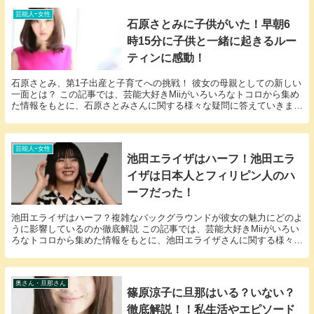
芸能人ｰ女性
石原さとみに子供がいた！早朝6
時15分に子供と一緒に起きるルー
ティンに感動！
石原さとみ、第1子出産と子育てへの挑戦！ 彼女の母親としての新しい
一面とは？ この記事では、芸能大好きMiiがいろいろなトコロから集め
た情報をもとに、石原さとみさんに関する様々な疑問に答えていきま
す。 「石原さとみ 子供」という話題について...
芸能人ｰ女性
池田エライザはハーフ！池田エラ
イザは日本人とフィリピン人のハ
ーフだった！
池田エライザはハーフ？複雑なバックグラウンドが彼女の魅力にどのよ
うに影響しているのか徹底解説 この記事では、芸能大好きMiiがいろい
ろなトコロから集めた情報をもとに、池田エライザさんに関する様々な
疑問に答えていきます。 「池田エライザ ハー...
奥さん・旦那さん
篠原涼子に旦那はいる？いない？
徹底解説！！私生活やエピソード