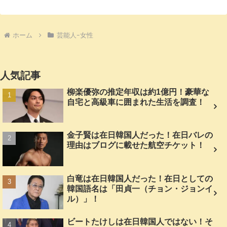
ホーム
芸能人ｰ女性
人気記事
柳楽優弥の推定年収は約1億円！豪華な
自宅と高級車に囲まれた生活を調査！
金子賢は在日韓国人だった！在日バレの
理由はブログに載せた航空チケット！
白竜は在日韓国人だった！在日としての
韓国語名は「田貞一（チョン・ジョンイ
ル）」！
ビートたけしは在日韓国人ではない！そ