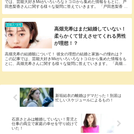
では、芸能大好きMiiがいろいろなトコロから集めた情報をもとに、戸
田恵梨香さんに関する様々な疑問に答えていきます。 「戸田恵梨香 離
婚」という話題についての情報が欲しいと思っ...
芸能人ｰ女性
高畑充希はまだ結婚していない！
柔らかくて甘えさせてくれる男性
が理想！？
高畑充希の結婚観について！ 彼女の理想の結婚と家族への憧れは？
この記事では、芸能大好きMiiがいろいろなトコロから集めた情報をも
とに、高畑充希さんに関する様々な疑問に答えていきます。 「高畑充
希 結婚」という話題についての情報が欲しい...
新垣結衣の離婚はデマだった！別居は
忙しいスケジュールによるもの！
石原さとみは離婚していない！育児と
仕事の両立で家庭の幸せを守り続けて
いた！