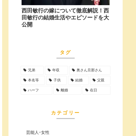
西田敏行の嫁について徹底解説！西
田敏行の結婚生活やエピソードを大
公開
タグ
兄弟
年収
奥さん旦那さん
本名等
子供
結婚
父親
ハーフ
離婚
在日
カテゴリー
芸能人ｰ女性