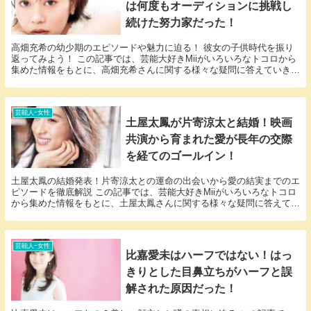
は何度もオーディションに挑戦し
続けた努力家だった！
高畑充希の幼少期のエピソードや魅力に迫る！ 彼女の子供時代を振り
返ってみよう！ この記事では、芸能大好きMiiがいろいろなトコロから
集めた情報をもとに、高畑充希さんに関する様々な疑問に答えていきま
す。 「高畑充希 子供」という話題についての...
芸能人ｰ女性
土屋太鳳が片寄涼太と結婚！映画
共演から育まれた愛が長年の交際
を経てのゴールイン！
土屋太鳳の結婚発表！片寄涼太との運命の出会いから愛の結実までのエ
ピソードを徹底解説 この記事では、芸能大好きMiiがいろいろなトコロ
から集めた情報をもとに、土屋太鳳さんに関する様々な疑問に答えてい
きます。 「土屋太鳳 結婚」という話題につい...
芸能人ｰ女性
比嘉愛未はハーフではない！はっ
きりとした目鼻立ちがハーフと誤
解された原因だった！