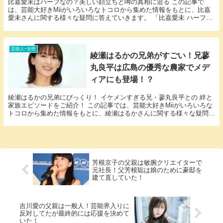
比嘉愛未はハーフなの？美しい顔立ちと噂の真相に迫る この記事で
は、芸能大好きMiiがいろいろなトコロから集めた情報をもとに、比嘉
愛未さんに関する様々な疑問に答えていきます。 「比嘉愛未 ハーフ」
という話題についての情報が欲しいと思っているそ...
芸能人ｰ女性
綾瀬はるかの兄弟がすごい！兄蓼
丸良平は広島の優秀な農家でメデ
ィアにも登場！？
綾瀬はるかの兄弟にびっくり！ イケメンすぎる兄・蓼丸良平との 絆と
家族エピソードをご紹介！ この記事では、芸能大好きMiiがいろいろな
トコロから集めた情報をもとに、綾瀬はるかさんに関する様々な疑問に
答えていきます。 「綾瀬はるか 兄弟」とい...
芳根京子の父親は敏腕クリエイターで
元社長！父芳根聡は娘のために豪邸を
建て直していた！
吉川愛の父親は一般人！芸能界入りに
反対してたが最終的には応援を決めて
いた！