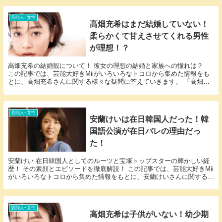
芸能人ｰ女性
高畑充希はまだ結婚していない！
柔らかくて甘えさせてくれる男性
が理想！？
高畑充希の結婚観について！ 彼女の理想の結婚と家族への憧れは？
この記事では、芸能大好きMiiがいろいろなトコロから集めた情報をも
とに、高畑充希さんに関する様々な疑問に答えていきます。 「高畑充
希 結婚」という話題についての情報が欲しい...
芸能人ｰ女性
安蘭けいは在日韓国人だった！韓
国語公演が在日バレの理由だっ
た！
安蘭けい 在日韓国人としてのルーツと宝塚トップスターの輝かしい経
歴！ その素顔とエピソードを徹底解説！ この記事では、芸能大好きMii
がいろいろなトコロから集めた情報をもとに、安蘭けいさんに関する
様々な疑問に答えていきます。 「安蘭けい 在...
芸能人ｰ女性
高畑充希は子供がいない！幼少期