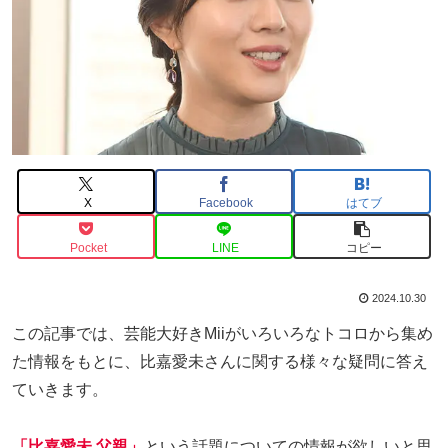
X
Facebook
はてブ
Pocket
LINE
コピー
2024.10.30
この記事では、芸能大好きMiiがいろいろなトコロから集め
た情報をもとに、比嘉愛未さんに関する様々な疑問に答え
ていきます。
「比嘉愛未 父親」
という話題についての情報が欲しいと思