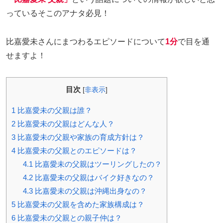
っているそこのアナタ必見！
比嘉愛未さんにまつわるエピソードについて
1分
で目を通
せますよ！
目次
[
非表示
]
1
比嘉愛未の父親は誰？
2
比嘉愛未の父親はどんな人？
3
比嘉愛未の父親や家族の育成方針は？
4
比嘉愛未の父親とのエピソードは？
4.1
比嘉愛未の父親はツーリングしたの？
4.2
比嘉愛未の父親はバイク好きなの？
4.3
比嘉愛未の父親は沖縄出身なの？
5
比嘉愛未の父親を含めた家族構成は？
6
比嘉愛未の父親との親子仲は？