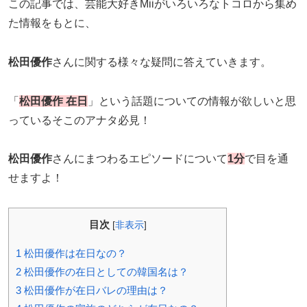
この記事では、芸能大好きMiiがいろいろなトコロから集め
た情報をもとに、
松田優作
さんに関する様々な疑問に答えていきます。
「
松田優作 在日
」という話題についての情報が欲しいと思
っているそこのアナタ必見！
松田優作
さんにまつわるエピソードについて
1分
で目を通
せますよ！
目次
[
非表示
]
1
松田優作は在日なの？
2
松田優作の在日としての韓国名は？
3
松田優作が在日バレの理由は？