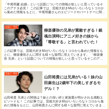
「中尾明慶 結婚」という話題についての情報が欲しいと思っているそ
このアナタ必見！ この記事では、芸能大好きMiiがいろいろなトコロか
ら集めた情報をもとに、中尾明慶さんのエピソードやパートナーに関す
る様々な疑問に答えていきます。 中尾明慶さん...
芸能人ｰ男性
柳楽優弥の兄弟が素敵すぎる！銀
魂出演時にアニメ好きの妹から
「尊敬する」と言われていた！
この記事では、芸能大好きMiiがいろいろなトコロから集めた情報をも
とに、柳楽優弥さんに関する様々な疑問に答えていきます。 「柳楽優
弥 兄弟」という話題についての情報が欲しいと思っているそこのアナ
タ必見！ 柳楽優弥さんにまつわるエピソードにつ...
芸能人ｰ男性
山田裕貴には兄弟がいる！妹の山
田麻生は2歳年下の美しすぎるモ
デル！？
山田裕貴 兄弟との関係は？妹との深い絆と家族愛が明かされる感動エ
ピソードも！ この記事では、芸能大好きMiiがいろいろなトコロから集
めた情報をもとに、山田裕貴さんに関する様々な疑問に答えていきま