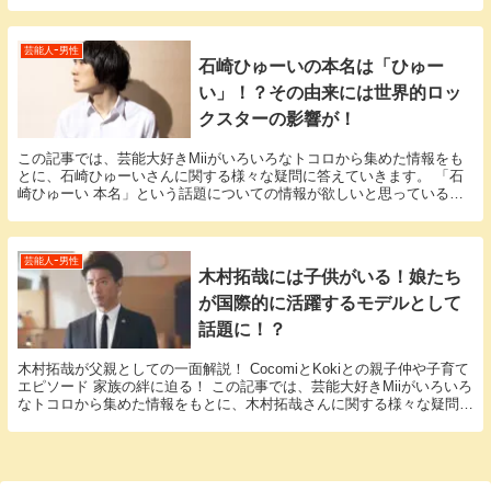
す。 「山田裕貴 兄弟」という話題についての情...
芸能人ｰ男性
石崎ひゅーいの本名は「ひゅー
い」！？その由来には世界的ロッ
クスターの影響が！
この記事では、芸能大好きMiiがいろいろなトコロから集めた情報をも
とに、石崎ひゅーいさんに関する様々な疑問に答えていきます。 「石
崎ひゅーい 本名」という話題についての情報が欲しいと思っているそ
このアナタ必見！ 石崎ひゅーいさんの本名にまつ...
芸能人ｰ男性
木村拓哉には子供がいる！娘たち
が国際的に活躍するモデルとして
話題に！？
木村拓哉が父親としての一面解説！ CocomiとKokiとの親子仲や子育て
エピソード 家族の絆に迫る！ この記事では、芸能大好きMiiがいろいろ
なトコロから集めた情報をもとに、木村拓哉さんに関する様々な疑問に
答えていきます。 「木村拓哉 子...