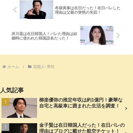
布袋寅泰は在日だった！在日バレした
理由は父親の突然の失踪！
井川遥は在日韓国人！バレた理由は結
婚時に使われた韓国語名だった！
ホーム
芸能人ｰ男性
人気記事
柳楽優弥の推定年収は約1億円！豪華な
自宅と高級車に囲まれた生活を調査！
金子賢は在日韓国人だった！在日バレの
理由はブログに載せた航空チケット！