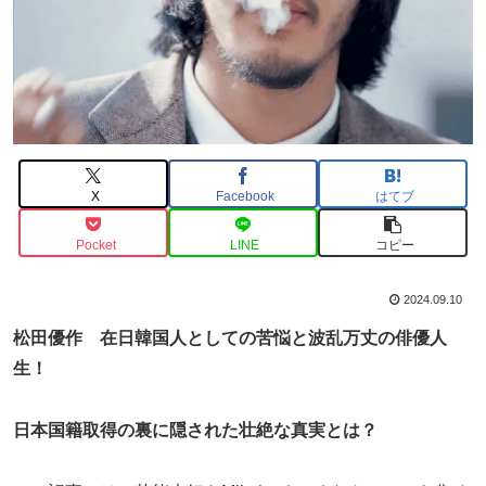
X
Facebook
はてブ
Pocket
LINE
コピー
2024.09.10
松田優作 在日韓国人としての苦悩と波乱万丈の俳優人
生！
日本国籍取得の裏に隠された壮絶な真実とは？