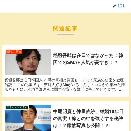
101
関連記事
芸能人ｰ男性
稲垣吾郎は在日ではなかった！韓
国でのSMAP人気が高すぎ！？
稲垣吾郎は在日韓国人？ 噂の真相と韓国名、そして家族の秘密を徹底
解説！ この記事では、芸能大好きMiiがいろいろなトコロから集めた情
報をもとに、稲垣吾郎さんに関する様々な疑問に答えていきます。
「稲垣吾郎 在日」という話題についての情報が欲...
奥さん・旦那さん
中尾明慶と仲里依紗、結婚10年目
の真実！嫁との絆を強くする秘訣
は！？家族写真も公開！？