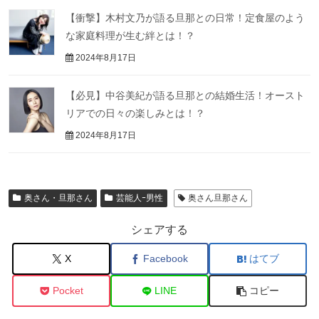
【衝撃】木村文乃が語る旦那との日常！定食屋のよう
な家庭料理が生む絆とは！？
2024年8月17日
【必見】中谷美紀が語る旦那との結婚生活！オースト
リアでの日々の楽しみとは！？
2024年8月17日
奥さん・旦那さん
芸能人ｰ男性
奥さん旦那さん
シェアする
X
Facebook
はてブ
Pocket
LINE
コピー