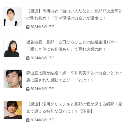
【感涙】市川由衣『面白い人だなと』旦那戸次重幸と
の馴れ初め！ドラマ現場の出会いが運命に！
2024年8月17日
板谷由夏、旦那・古田ひろひことの結婚生活17年！
『親しき仲にも礼儀あり』で育む夫婦の絆！
2024年8月17日
森山直太朗が結婚！嫁・平井真美子との出会いとその
裏に隠された感動エピソードとは！？
2024年8月17日
【感涙】滝川クリステルと旦那の愛が深まる瞬間！家
族で迎える特別な日とは！？【注目】
2024年8月17日