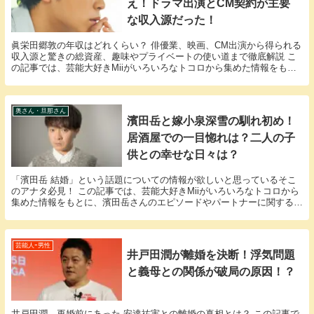
え！ドラマ出演とCM契約が主要
な収入源だった！
眞栄田郷敦の年収はどれくらい？ 俳優業、映画、CM出演から得られる
収入源と驚きの総資産、趣味やプライベートの使い道まで徹底解説 こ
の記事では、芸能大好きMiiがいろいろなトコロから集めた情報をもと
に、眞栄田郷敦さんのエピソードに関する様々な...
奥さん・旦那さん
濱田岳と嫁小泉深雪の馴れ初め！
居酒屋での一目惚れは？二人の子
供との幸せな日々は？
「濱田岳 結婚」という話題についての情報が欲しいと思っているそこ
のアナタ必見！ この記事では、芸能大好きMiiがいろいろなトコロから
集めた情報をもとに、濱田岳さんのエピソードやパートナーに関する
様々な疑問に答えていきます。 濱田岳さんと濱田...
芸能人ｰ男性
井戸田潤が離婚を決断！浮気問題
と義母との関係が破局の原因！？
井戸田潤、再婚前にあった 安達祐実との離婚の真相とは？ この記事で