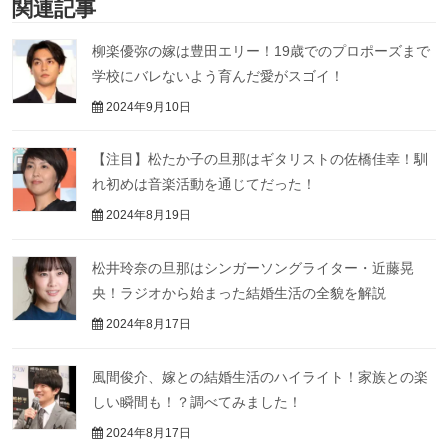
関連記事
柳楽優弥の嫁は豊田エリー！19歳でのプロポーズまで
学校にバレないよう育んだ愛がスゴイ！
2024年9月10日
【注目】松たか子の旦那はギタリストの佐橋佳幸！馴
れ初めは音楽活動を通じてだった！
2024年8月19日
松井玲奈の旦那はシンガーソングライター・近藤晃
央！ラジオから始まった結婚生活の全貌を解説
2024年8月17日
風間俊介、嫁との結婚生活のハイライト！家族との楽
しい瞬間も！？調べてみました！
2024年8月17日