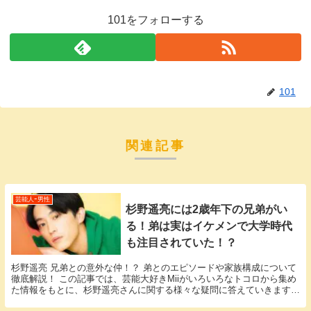
101をフォローする
101
関連記事
芸能人ｰ男性
杉野遥亮には2歳年下の兄弟がい
る！弟は実はイケメンで大学時代
も注目されていた！？
杉野遥亮 兄弟との意外な仲！？ 弟とのエピソードや家族構成について
徹底解説！ この記事では、芸能大好きMiiがいろいろなトコロから集め
た情報をもとに、杉野遥亮さんに関する様々な疑問に答えていきます。
「杉野遥亮 兄弟」という話題についての情...