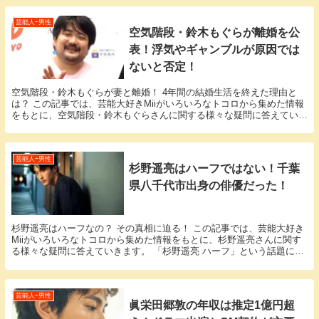
芸能人ｰ男性
空気階段・鈴木もぐらが離婚を公
表！浮気やギャンブルが原因では
ないと否定！
空気階段・鈴木もぐらが妻と離婚！ 4年間の結婚生活を終えた理由と
は？ この記事では、芸能大好きMiiがいろいろなトコロから集めた情報
をもとに、空気階段・鈴木もぐらさんに関する様々な疑問に答えていき
ます。 「空気階段・鈴木もぐら 離婚」という...
芸能人ｰ男性
杉野遥亮はハーフではない！千葉
県八千代市出身の俳優だった！
杉野遥亮はハーフなの？ その真相に迫る！ この記事では、芸能大好き
Miiがいろいろなトコロから集めた情報をもとに、杉野遥亮さんに関す
る様々な疑問に答えていきます。 「杉野遥亮 ハーフ」という話題につ
いての情報が欲しいと思っているそこのアナタ...
芸能人ｰ男性
眞栄田郷敦の年収は推定1億円超