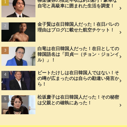
柳楽優弥の推定年収は約1億円！豪華な
自宅と高級車に囲まれた生活を調査！
金子賢は在日韓国人だった！在日バレの
理由はブログに載せた航空チケット！
白竜は在日韓国人だった！在日としての
韓国語名は「田貞一（チョン・ジョンイ
ル）」！
ビートたけしは在日韓国人ではない！そ
の噂が広まったのは自らの勘違い発言か
ら！
松坂慶子は在日韓国人だった！その秘密
は父親との確執にあった！