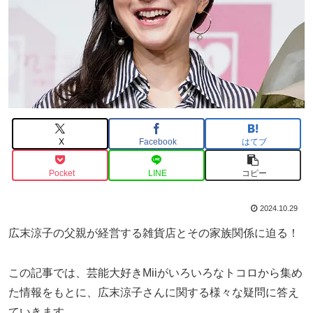
X
Facebook
はてブ
Pocket
LINE
コピー
2024.10.29
広末涼子の父親が経営する雑貨店とその家族関係に迫る！
この記事では、芸能大好きMiiがいろいろなトコロから集め
た情報をもとに、広末涼子さんに関する様々な疑問に答え
ていきます。