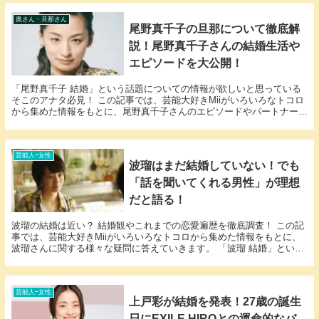
奥さん・旦那さん
尾野真千子の旦那について徹底解
説！尾野真千子さんの結婚生活や
エピソードを大公開！
「尾野真千子 結婚」という話題についての情報が欲しいと思っている
そこのアナタ必見！ この記事では、芸能大好きMiiがいろいろなトコロ
から集めた情報をもとに、尾野真千子さんのエピソードやパートナーに
関する様々な疑問に答えていきます。 尾野真千...
芸能人ｰ女性
波瑠はまだ結婚していない！でも
「話を聞いてくれる男性」が理想
だと語る！
波瑠の結婚は近い？ 結婚観やこれまでの恋愛遍歴を徹底調査！ この記
事では、芸能大好きMiiがいろいろなトコロから集めた情報をもとに、
波瑠さんに関する様々な疑問に答えていきます。 「波瑠 結婚」という
話題についての情報が欲しいと思っているそこ...
芸能人ｰ女性
上戸彩が結婚を発表！27歳の誕生
日にEXILE HIROとの運命的なバ