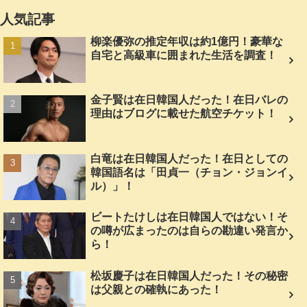
人気記事
柳楽優弥の推定年収は約1億円！豪華な
自宅と高級車に囲まれた生活を調査！
金子賢は在日韓国人だった！在日バレの
理由はブログに載せた航空チケット！
白竜は在日韓国人だった！在日としての
韓国語名は「田貞一（チョン・ジョンイ
ル）」！
ビートたけしは在日韓国人ではない！そ
の噂が広まったのは自らの勘違い発言か
ら！
松坂慶子は在日韓国人だった！その秘密
は父親との確執にあった！