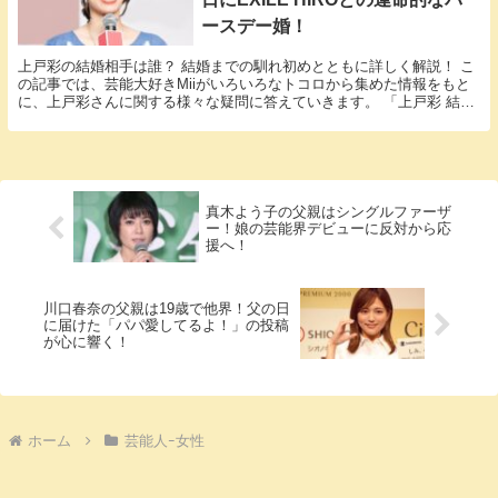
ースデー婚！
上戸彩の結婚相手は誰？ 結婚までの馴れ初めとともに詳しく解説！ こ
の記事では、芸能大好きMiiがいろいろなトコロから集めた情報をもと
に、上戸彩さんに関する様々な疑問に答えていきます。 「上戸彩 結
婚」という話題についての情報が欲しいと思って...
真木よう子の父親はシングルファーザ
ー！娘の芸能界デビューに反対から応
援へ！
川口春奈の父親は19歳で他界！父の日
に届けた「パパ愛してるよ！」の投稿
が心に響く！
ホーム
芸能人ｰ女性