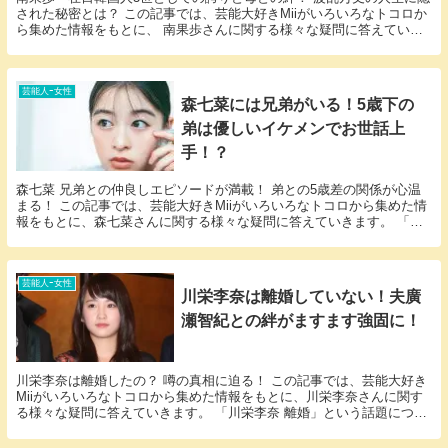
された秘密とは？ この記事では、芸能大好きMiiがいろいろなトコロか
ら集めた情報をもとに、 南果歩さんに関する様々な疑問に答えていき
ます。 「南果歩 在日」という話題について...
芸能人ｰ女性
森七菜には兄弟がいる！5歳下の
弟は優しいイケメンでお世話上
手！？
森七菜 兄弟との仲良しエピソードが満載！ 弟との5歳差の関係が心温
まる！ この記事では、芸能大好きMiiがいろいろなトコロから集めた情
報をもとに、森七菜さんに関する様々な疑問に答えていきます。 「森
七菜 兄弟」という話題についての情報が欲し...
芸能人ｰ女性
川栄李奈は離婚していない！夫廣
瀬智紀との絆がますます強固に！
川栄李奈は離婚したの？ 噂の真相に迫る！ この記事では、芸能大好き
Miiがいろいろなトコロから集めた情報をもとに、川栄李奈さんに関す
る様々な疑問に答えていきます。 「川栄李奈 離婚」という話題につい
ての情報が欲しいと思っているそこのアナタ必...