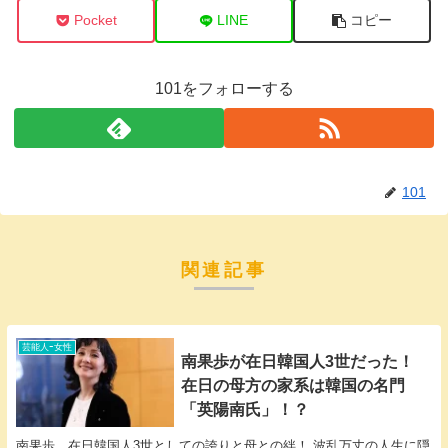
Pocket
LINE
コピー
101をフォローする
101
関連記事
芸能人ｰ女性
南果歩が在日韓国人3世だった！
在日の母方の家系は韓国の名門
「英陽南氏」！？
南果歩 在日韓国人3世としての誇りと母との絆！ 波乱万丈の人生に隠