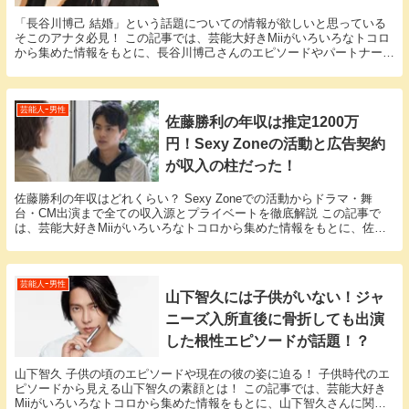
「長谷川博己 結婚」という話題についての情報が欲しいと思っている
そこのアナタ必見！ この記事では、芸能大好きMiiがいろいろなトコロ
から集めた情報をもとに、長谷川博己さんのエピソードやパートナーに
関する様々な疑問に答えていきます。 長谷川博...
芸能人ｰ男性
佐藤勝利の年収は推定1200万
円！Sexy Zoneの活動と広告契約
が収入の柱だった！
佐藤勝利の年収はどれくらい？ Sexy Zoneでの活動からドラマ・舞
台・CM出演まで全ての収入源とプライベートを徹底解説 この記事で
は、芸能大好きMiiがいろいろなトコロから集めた情報をもとに、佐藤
勝利さんのエピソードに関する様々な疑問に...
芸能人ｰ男性
山下智久には子供がいない！ジャ
ニーズ入所直後に骨折しても出演
した根性エピソードが話題！？
山下智久 子供の頃のエピソードや現在の彼の姿に迫る！ 子供時代のエ
ピソードから見える山下智久の素顔とは！ この記事では、芸能大好き
Miiがいろいろなトコロから集めた情報をもとに、山下智久さんに関す