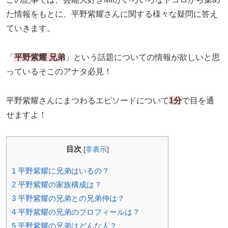
た情報をもとに、平野紫耀さんに関する様々な疑問に答え
ていきます。
「
平野紫耀 兄弟
」という話題についての情報が欲しいと思
っているそこのアナタ必見！
平野紫耀さんにまつわるエピソードについて
1分
で目を通
せますよ！
目次
[
非表示
]
1
平野紫耀に兄弟はいるの？
2
平野紫耀の家族構成は？
3
平野紫耀の兄弟との兄弟仲は？
4
平野紫耀の兄弟のプロフィールは？
5
平野紫耀の兄弟はどんな人？