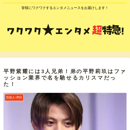
皆様にワクワクするエンタメニュースをお届けします！
平野紫耀には3人兄弟！弟の平野莉玖はファ
ッション業界で名を馳せるカリスマだっ
た！
芸能人ｰ男性