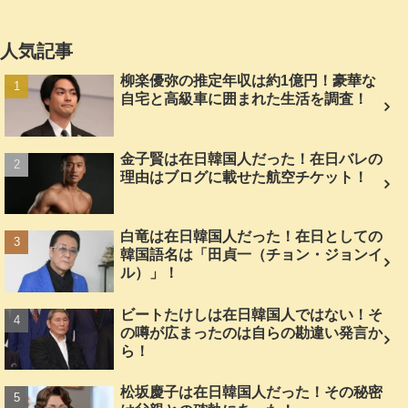
人気記事
柳楽優弥の推定年収は約1億円！豪華な
自宅と高級車に囲まれた生活を調査！
金子賢は在日韓国人だった！在日バレの
理由はブログに載せた航空チケット！
白竜は在日韓国人だった！在日としての
韓国語名は「田貞一（チョン・ジョンイ
ル）」！
ビートたけしは在日韓国人ではない！そ
の噂が広まったのは自らの勘違い発言か
ら！
松坂慶子は在日韓国人だった！その秘密