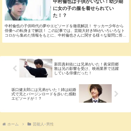
中村倫也は子供がいない！幼少期
に女の子の服を着せられてい
た！？
中村倫也の子供時代の夢やエピソードを徹底解説！ サッカー少年から
俳優への転身まで解説！ この記事では、芸能大好きMiiがいろいろなト
コロから集めた情報をもとに、中村倫也さんに関する様々な疑問に答え
ていきます。 「中村倫也 子供」という話題に...
新田真剣佑には兄弟がいた！眞栄田郷
敦は兄の影響を受け、映画業界で活躍
している俳優だった！
坂口健太郎には兄弟がいた！姉は結婚
式で兄とバージンロードを歩いた感動
エピソードが！？
ホーム
芸能人ｰ男性