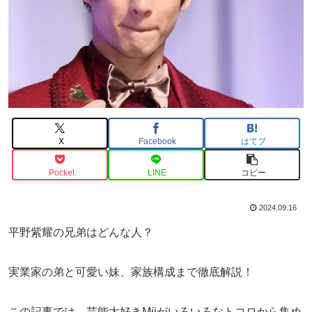
X
Facebook
はてブ
Pocket
LINE
コピー
2024.09.16
平野紫耀の兄弟はどんな人？
実業家の弟と可愛い妹、家族構成まで徹底解説！
この記事では、芸能大好きMiiがいろいろなトコロから集め