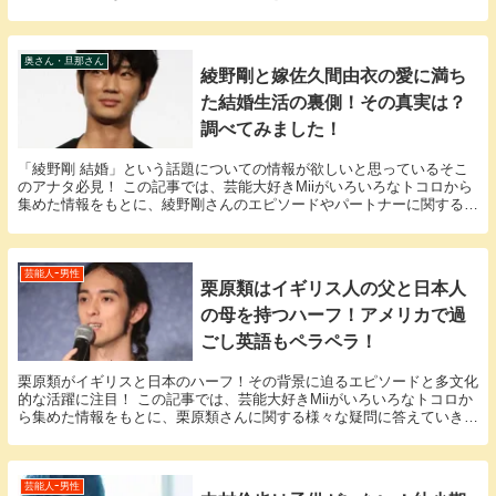
る様々な疑問に答えていきます。 「山下智久 ...
奥さん・旦那さん
綾野剛と嫁佐久間由衣の愛に満ち
た結婚生活の裏側！その真実は？
調べてみました！
「綾野剛 結婚」という話題についての情報が欲しいと思っているそこ
のアナタ必見！ この記事では、芸能大好きMiiがいろいろなトコロから
集めた情報をもとに、綾野剛さんのエピソードやパートナーに関する
様々な疑問に答えていきます。 綾野剛さんと佐久...
芸能人ｰ男性
栗原類はイギリス人の父と日本人
の母を持つハーフ！アメリカで過
ごし英語もペラペラ！
栗原類がイギリスと日本のハーフ！その背景に迫るエピソードと多文化
的な活躍に注目！ この記事では、芸能大好きMiiがいろいろなトコロか
ら集めた情報をもとに、栗原類さんに関する様々な疑問に答えていきま
す。 「栗原類 ハーフ」という話題についての...
芸能人ｰ男性