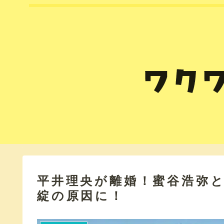
平井理央が離婚！蜜谷浩弥
綻の原因に！