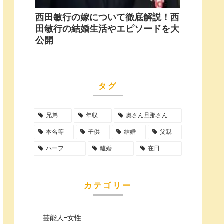
西田敏行の嫁について徹底解説！西
田敏行の結婚生活やエピソードを大
公開
タグ
兄弟
年収
奥さん旦那さん
本名等
子供
結婚
父親
ハーフ
離婚
在日
カテゴリー
芸能人ｰ女性