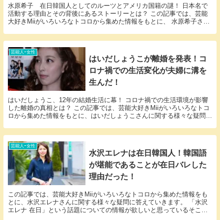
水原希子 在日韓国人としてのルーツとアメリカ国籍の謎！ 日本名で
活動する理由とその背後にあるストーリーとは？ この記事では、芸能
大好きMiiがいろいろなトコロから集めた情報をもとに、 水原希子さん
に関する様々な疑問に答えていきます。 「水原...
芸能人ｰ女性
はいだしょうこが離婚を発表！コ
ロナ禍での生活変化が夫婦に溝を
生んだ！
はいだしょうこ、12年の結婚生活に幕！ コロナ禍での生活環境が影響
した離婚の真相とは？ この記事では、芸能大好きMiiがいろいろなトコ
ロから集めた情報をもとに、はいだしょうこさんに関する様々な疑問に
答えていきます。 「はいだしょうこ 離婚」...
芸能人ｰ女性
水沢エレナは在日韓国人！韓国語
が堪能であることが在日バレした
理由だった！
この記事では、芸能大好きMiiがいろいろなトコロから集めた情報をも
とに、水沢エレナさんに関する様々な疑問に答えていきます。 「水沢
エレナ 在日」という話題についての情報が欲しいと思っているそこの
アナタ必見！ 水沢エレナさんにまつわるエピソー...