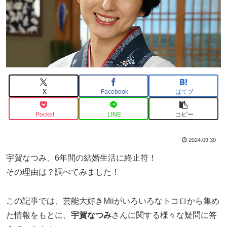
X
Facebook
はてブ
Pocket
LINE
コピー
2024.09.30
宇賀なつみ、6年間の結婚生活に終止符！
その理由は？調べてみました！
この記事では、芸能大好きMiiがいろいろなトコロから集め
た情報をもとに、
宇賀なつみ
さんに関する様々な疑問に答