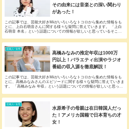
その由来には音楽との深い関わり
があった！
この記事では、芸能大好きMiiがいろいろなトコロから集めた情報をも
とに、上白石萌音さんに関する様々な疑問に答えていきます。 「上白
石萌音 本名」という話題についての情報が欲しいと思っているそこの
アナタ必見！ 上白石萌音さんの本名にまつわるエ...
芸能人ｰ女性
高橋みなみの推定年収は1000万
円以上！バラエティ出演やラジオ
番組の収入源を徹底解説！
この記事では、芸能大好きMiiがいろいろなトコロから集めた情報をも
とに、高橋みなみさんのエピソードに関する様々な疑問に答えていきま
す。 「高橋みなみ 年収」という話題についての情報が欲しいと思って
いるそこのアナタ必見！高橋みなみさんのエピソ...
芸能人ｰ女性
水原希子の母親は在日韓国人だっ
た！アメリカ国籍で日本育ちの才
女！