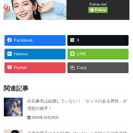
Follow me!
Facebook
X
Hatena
LINE
Pocket
Copy
関連記事
白石麻衣は結婚していない！「センスのある男性」が
理想の相手！
2024年10月25日