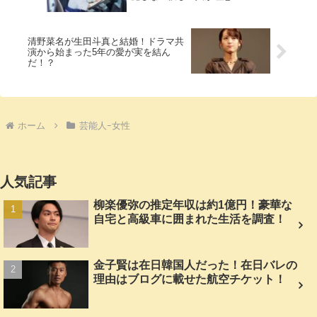
清野菜名が生田斗真と結婚！ドラマ共
演から始まった5年の愛が実を結ん
だ！？
ホーム
芸能人ｰ女性
人気記事
柳楽優弥の推定年収は約1億円！豪華な
自宅と高級車に囲まれた生活を調査！
金子賢は在日韓国人だった！在日バレの
理由はブログに載せた航空チケット！