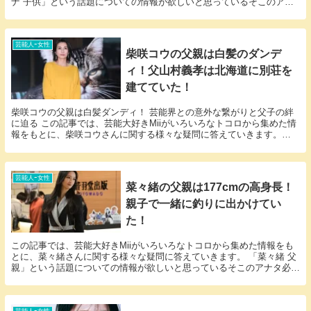
ナ 子供」という話題についての情報が欲しいと思っているそこのアナ
タ必見！ 倉科カナさんにまつわるエピソードにつ...
芸能人ｰ女性
柴咲コウの父親は白髪のダンデ
ィ！父山村義孝は北海道に別荘を
建てていた！
柴咲コウの父親は白髪ダンディ！ 芸能界との意外な繋がりと父子の絆
に迫る この記事では、芸能大好きMiiがいろいろなトコロから集めた情
報をもとに、柴咲コウさんに関する様々な疑問に答えていきます。
「柴咲コウ 父親」という話題についての情報が欲...
芸能人ｰ女性
菜々緒の父親は177cmの高身長！
親子で一緒に釣りに出かけてい
た！
この記事では、芸能大好きMiiがいろいろなトコロから集めた情報をも
とに、菜々緒さんに関する様々な疑問に答えていきます。 「菜々緒 父
親」という話題についての情報が欲しいと思っているそこのアナタ必
見！ 菜々緒さんにまつわるエピソードについて1...
芸能人ｰ女性