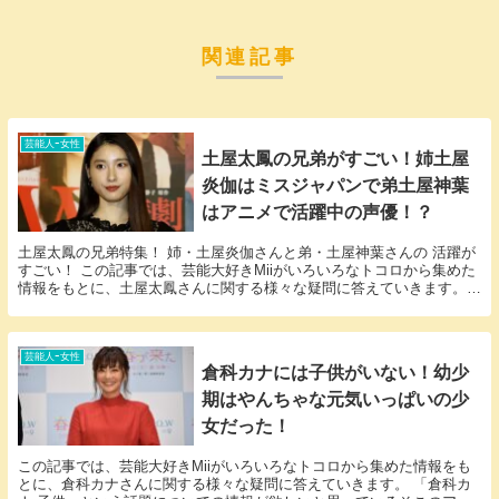
関連記事
芸能人ｰ女性
土屋太鳳の兄弟がすごい！姉土屋
炎伽はミスジャパンで弟土屋神葉
はアニメで活躍中の声優！？
土屋太鳳の兄弟特集！ 姉・土屋炎伽さんと弟・土屋神葉さんの 活躍が
すごい！ この記事では、芸能大好きMiiがいろいろなトコロから集めた
情報をもとに、土屋太鳳さんに関する様々な疑問に答えていきます。
「土屋太鳳 兄弟」という話題についての情報...
芸能人ｰ女性
倉科カナには子供がいない！幼少
期はやんちゃな元気いっぱいの少
女だった！
この記事では、芸能大好きMiiがいろいろなトコロから集めた情報をも
とに、倉科カナさんに関する様々な疑問に答えていきます。 「倉科カ