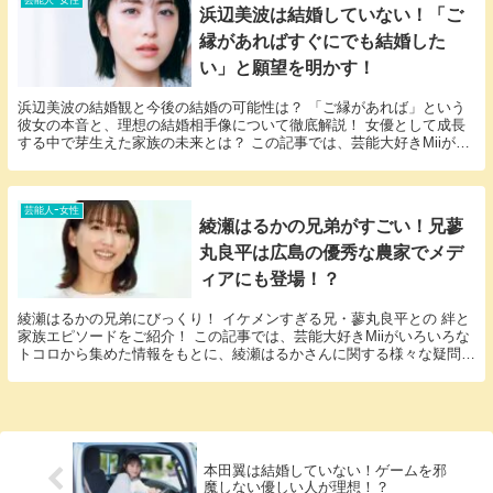
浜辺美波は結婚していない！「ご
縁があればすぐにでも結婚した
い」と願望を明かす！
浜辺美波の結婚観と今後の結婚の可能性は？ 「ご縁があれば」という
彼女の本音と、理想の結婚相手像について徹底解説！ 女優として成長
する中で芽生えた家族の未来とは？ この記事では、芸能大好きMiiがい
ろいろなトコロから集めた情報をもとに、浜辺美...
芸能人ｰ女性
綾瀬はるかの兄弟がすごい！兄蓼
丸良平は広島の優秀な農家でメデ
ィアにも登場！？
綾瀬はるかの兄弟にびっくり！ イケメンすぎる兄・蓼丸良平との 絆と
家族エピソードをご紹介！ この記事では、芸能大好きMiiがいろいろな
トコロから集めた情報をもとに、綾瀬はるかさんに関する様々な疑問に
答えていきます。 「綾瀬はるか 兄弟」とい...
本田翼は結婚していない！ゲームを邪
魔しない優しい人が理想！？