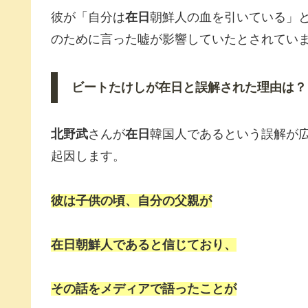
彼が「自分は
在日
朝鮮人の血を引いている」
のために言った嘘が影響していたとされてい
ビートたけしが在日と誤解された理由は？
北野武
さんが
在日
韓国人であるという誤解が
起因します。
彼は子供の頃、自分の父親が
在日朝鮮人であると信じており、
その話をメディアで語ったことが