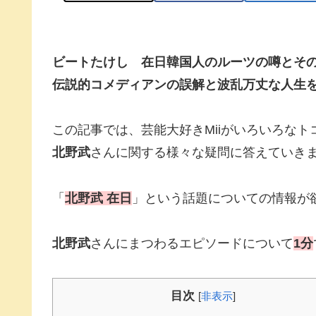
ビートたけし 在日韓国人のルーツの噂とそ
伝説的コメディアンの誤解と波乱万丈な人生
この記事では、芸能大好きMiiがいろいろな
北野武
さんに関する様々な疑問に答えていき
「
北野武 在日
」という話題についての情報が
北野武
さんにまつわるエピソードについて
1分
目次
[
非表示
]