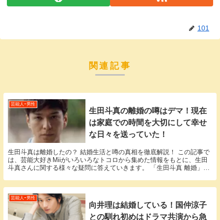
101
関連記事
芸能人ｰ男性
生田斗真の離婚の噂はデマ！現在
は家庭での時間を大切にして幸せ
な日々を送っていた！
生田斗真は離婚したの？ 結婚生活と噂の真相を徹底解説！ この記事で
は、芸能大好きMiiがいろいろなトコロから集めた情報をもとに、生田
斗真さんに関する様々な疑問に答えていきます。 「生田斗真 離婚」と
いう話題についての情報が欲しいと思っている...
芸能人ｰ男性
向井理は結婚している！国仲涼子
との馴れ初めはドラマ共演から急