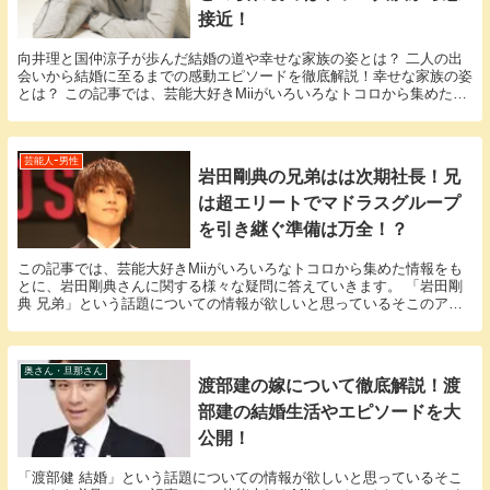
接近！
向井理と国仲涼子が歩んだ結婚の道や幸せな家族の姿とは？ 二人の出
会いから結婚に至るまでの感動エピソードを徹底解説！幸せな家族の姿
とは？ この記事では、芸能大好きMiiがいろいろなトコロから集めた情
報をもとに、向井理さんに関する様々な疑問に答...
芸能人ｰ男性
岩田剛典の兄弟はは次期社長！兄
は超エリートでマドラスグループ
を引き継ぐ準備は万全！？
この記事では、芸能大好きMiiがいろいろなトコロから集めた情報をも
とに、岩田剛典さんに関する様々な疑問に答えていきます。 「岩田剛
典 兄弟」という話題についての情報が欲しいと思っているそこのアナ
タ必見！ 岩田剛典さんにまつわるエピソードにつ...
奥さん・旦那さん
渡部建の嫁について徹底解説！渡
部建の結婚生活やエピソードを大
公開！
「渡部健 結婚」という話題についての情報が欲しいと思っているそこ