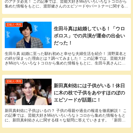
のアナタ必見！ この記事では、芸能大好きMiiがいろいろなトコロから
集めた情報をもとに、渡部健さんのエピソードやパートナーに関する
様々な疑問に答えていきます。 渡部健さんと渡部...
芸能人ｰ男性
生田斗真は結婚している！「ウロ
ボロス」での共演が運命の出会い
だった！
生田斗真 結婚に至った馴れ初めと幸せな夫婦生活を紹介！ 清野菜名と
の絆が深まった理由とは？調べてみました！ この記事では、芸能大好
きMiiがいろいろなトコロから集めた情報をもとに、生田斗真さんに関
する様々な疑問に答えていきます。 「生田斗真...
芸能人ｰ男性
新田真剣佑には子供がいる！休日
に木の枝で子供をあやすほのぼの
エピソードが話題に！
新田真剣佑に子供はいるの？ 子供の母親や過去の報道を徹底解説！ こ
の記事では、芸能大好きMiiがいろいろなトコロから集めた情報をもと
に、新田真剣佑さんに関する様々な疑問に答えていきます。 「新田真
剣佑 子供」という話題についての情報が欲しい...