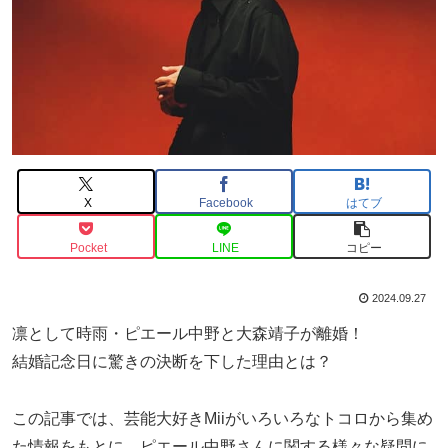
X
Facebook
はてブ
Pocket
LINE
コピー
2024.09.27
凛として時雨・ピエール中野と大森靖子が離婚！
結婚記念日に驚きの決断を下した理由とは？
この記事では、芸能大好きMiiがいろいろなトコロから集め
た情報をもとに、ピエール中野さんに関する様々な疑問に