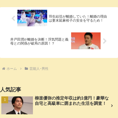
羽生結弦が離婚していた！離婚の理由
は妻末延麻裕子の安全を守るため！
井戸田潤が離婚を決断！浮気問題と義
母との関係が破局の原因！？
ホーム
芸能人ｰ男性
人気記事
柳楽優弥の推定年収は約1億円！豪華な
自宅と高級車に囲まれた生活を調査！