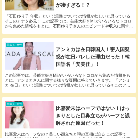
が凄すぎる！？
「石田ゆり子 年収」という話題についての情報が欲しいと思っている
そこのアナタ必見！ この記事では、芸能大好きMiiがいろいろなトコロ
から集めた情報をもとに、石田ゆり子さんのエピソードや収入に関する
様々な疑問に答えていきます。 石田ゆり子さん...
芸能人ｰ女性
アンミカは在日韓国人！密入国疑
惑が在日バレした理由だった！韓
国語名「安美佳」！
この記事では、芸能大好きMiiがいろいろなトコロから集めた情報をも
とに、アンミカさんに関する様々な疑問に答えていきます。 「アンミ
カ 在日」という話題についての情報が欲しいと思っているそこのアナ
タ必見！ アンミカさんにまつわるエピソードにつ...
芸能人ｰ女性
比嘉愛未はハーフではない！はっ
きりとした目鼻立ちがハーフと誤
解された原因だった！
比嘉愛未はハーフなの？美しい顔立ちと噂の真相に迫る この記事で