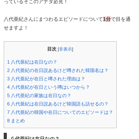
っているそこのアナタ必見！
八代亜紀さんにまつわるエピソードについて
1分
で目を通
せますよ！
目次
[
非表示
]
1
八代亜紀は在日なの？
2
八代亜紀の在日説あるけど噂された韓国名は？
3
八代亜紀が在日と噂された理由は？
4
八代亜紀が在日という噂はいつから？
5
八代亜紀の家族は在日なの？
6
八代亜紀は在日説あるけど韓国語も話せるの？
7
八代亜紀の韓国や在日についてのエピソードは？
8
まとめ
八代亜紀は在日なの？