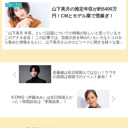
芸能人ｰ女性
山下美月の推定年収が約5400万
円！CMとモデル業で荒稼ぎ！
「山下美月 年収」という話題についての情報が欲しいと思っているそ
このアナタ必見！ この記事では、芸能大好きMiiがいろいろなトコロか
ら集めた情報をもとに、山下美月さんのエピソードに関する様々な疑問
に答えていきます。 山下美月さんと山下美月さ...
佐藤健は在日韓国人ではない！ウワサ
の原因は韓国でのイベント参加！？
ICONIQ（伊藤ゆみ）は在日韓国人だ
った！韓国語名は「李亜由美」！