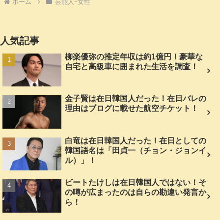
ホーム
芸能人ｰ女性
人気記事
柳楽優弥の推定年収は約1億円！豪華な
自宅と高級車に囲まれた生活を調査！
金子賢は在日韓国人だった！在日バレの
理由はブログに載せた航空チケット！
白竜は在日韓国人だった！在日としての
韓国語名は「田貞一（チョン・ジョンイ
ル）」！
ビートたけしは在日韓国人ではない！そ
の噂が広まったのは自らの勘違い発言か
ら！