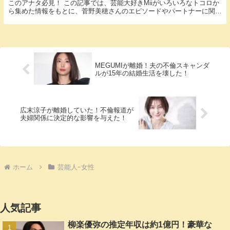
このアナタ必見！ この記事では、芸能大好きMiiがいろいろなトコロか
ら集めた情報をもとに、菅野美穂さんのエピソードやパートナーに関す
る様々な疑問に答えていきます。 菅野美穂さん...
MEGUMIが離婚！夫の不倫スキャンダ
ルが15年の結婚生活を壊した！
広末涼子が離婚していた！不倫報道が
夫婦関係に決定的な影響を与えた！
ホーム
芸能人ｰ女性
人気記事
柳楽優弥の推定年収は約1億円！豪華な