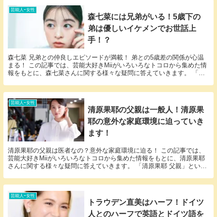
芸能人ｰ女性
森七菜には兄弟がいる！5歳下の
弟は優しいイケメンでお世話上
手！？
森七菜 兄弟との仲良しエピソードが満載！ 弟との5歳差の関係が心温
まる！ この記事では、芸能大好きMiiがいろいろなトコロから集めた情
報をもとに、森七菜さんに関する様々な疑問に答えていきます。 「森
七菜 兄弟」という話題についての情報が欲し...
芸能人ｰ女性
清原果耶の父親は一般人！清原果
耶の意外な家庭環境に迫っていき
ます！
清原果耶の父親は医者なの？意外な家庭環境に迫る！ この記事では、
芸能大好きMiiがいろいろなトコロから集めた情報をもとに、清原果耶
さんに関する様々な疑問に答えていきます。 「清原果耶 父親」という
話題についての情報が欲しいと思っているそこの...
芸能人ｰ女性
トラウデン直美はハーフ！ドイツ
人とのハーフで英語とドイツ語を