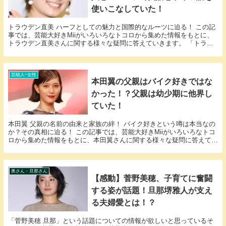
使いこなしていた！
トラウデン直美 ハーフとしての魅力と国際的なルーツに迫る！ この記
事では、芸能大好きMiiがいろいろなトコロから集めた情報をもとに、
トラウデン直美さんに関する様々な疑問に答えていきます。 「トラウ
デン直美 ハーフ」という話題についての情報が...
芸能人ｰ女性
本田翼の父親はバイク好きではな
かった！？父親は幼少期に他界し
ていた！
本田翼 父親の名前の由来と家族の絆！ バイク好きという噂は本当なの
か？その真相に迫る！ この記事では、芸能大好きMiiがいろいろなトコ
ロから集めた情報をもとに、本田翼さんに関する様々な疑問に答えてい
きます。 「本田翼 父親」という話題につい...
奥さん・旦那さん
【感動】菅野美穂、子育てに奮闘
する姿が話題！旦那堺雅人が支え
る夫婦愛とは！？
「菅野美穂 旦那」という話題についての情報が欲しいと思っているそ