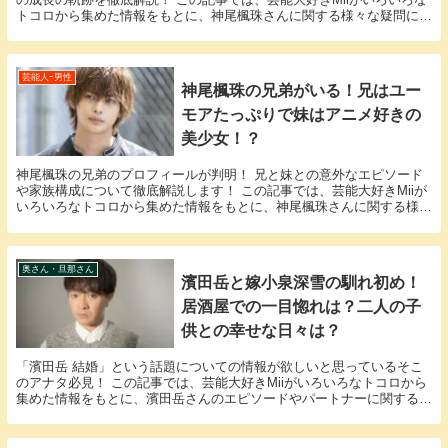
トコロから集めた情報をもとに、神尾楓珠さんに関する様々な疑問に答
えていきます。 「神尾楓珠 子供」という話題...
芸能人ｰ男性
神尾楓珠の兄弟がいる！兄はユー
モアたっぷりで妹はアニメ好きの
美少女！？
神尾楓珠の兄弟のプロフィールが判明！ 兄と妹との意外なエピソード
や家族構成について徹底解説します！ この記事では、芸能大好きMiiが
いろいろなトコロから集めた情報をもとに、神尾楓珠さんに関する様々
な疑問に答えていきます。 「神尾楓珠 兄弟」...
奥さん・旦那さん
濱田岳と嫁小泉深雪の馴れ初め！
居酒屋での一目惚れは？二人の子
供との幸せな日々は？
「濱田岳 結婚」という話題についての情報が欲しいと思っているそこ
のアナタ必見！ この記事では、芸能大好きMiiがいろいろなトコロから
集めた情報をもとに、濱田岳さんのエピソードやパートナーに関する
様々な疑問に答えていきます。 濱田岳さんと濱田...