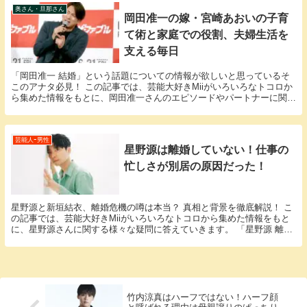
奥さん・旦那さん
岡田准一の嫁・宮崎あおいの子育
て術と家庭での役割、夫婦生活を
支える毎日
「岡田准一 結婚」という話題についての情報が欲しいと思っているそ
このアナタ必見！ この記事では、芸能大好きMiiがいろいろなトコロか
ら集めた情報をもとに、岡田准一さんのエピソードやパートナーに関す
る様々な疑問に答えていきます。 岡田准一さん...
芸能人ｰ男性
星野源は離婚していない！仕事の
忙しさが別居の原因だった！
星野源と新垣結衣、離婚危機の噂は本当？ 真相と背景を徹底解説！ こ
の記事では、芸能大好きMiiがいろいろなトコロから集めた情報をもと
に、星野源さんに関する様々な疑問に答えていきます。 「星野源 離
婚」という話題についての情報が欲しいと思って...
竹内涼真はハーフではない！ハーフ顔