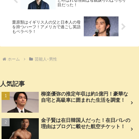
と呼ばれる理由は母親譲りのぱっちり
目だった！
栗原類はイギリス人の父と日本人の母
を持つハーフ！アメリカで過ごし英語
もペラペラ！
ホーム
芸能人ｰ男性
人気記事
柳楽優弥の推定年収は約1億円！豪華な
自宅と高級車に囲まれた生活を調査！
金子賢は在日韓国人だった！在日バレの
理由はブログに載せた航空チケット！