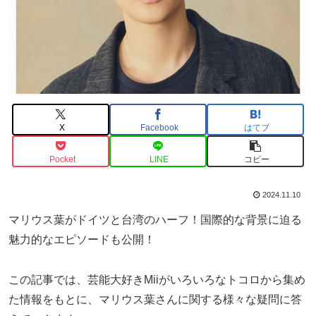
X
Facebook
はてブ
Pocket
LINE
コピー
2024.11.10
マリウス葉がドイツと台湾のハーフ！国際的な背景に迫る
魅力的なエピソードも公開！
この記事では、芸能大好きMiiがいろいろなトコロから集め
た情報をもとに、マリウス葉さんに関する様々な疑問に答