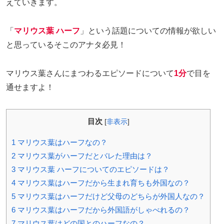
えていきます。
「
マ
リウス葉 ハーフ
」という話題についての情報が欲しい
と思っているそこのアナタ必見！
マリウス葉さんにまつわるエピソードについて
1分
で目を
通せますよ！
目次
[
非表示
]
1
マリウス葉はハーフなの？
2
マリウス葉がハーフだとバレた理由は？
3
マリウス葉 ハーフについてのエピソードは？
4
マリウス葉はハーフだから生まれ育ちも外国なの？
5
マリウス葉はハーフだけど父母のどちらが外国人なの？
6
マリウス葉はハーフだから外国語がしゃべれるの？
7
マリウス葉はどの国とのハーフなの？