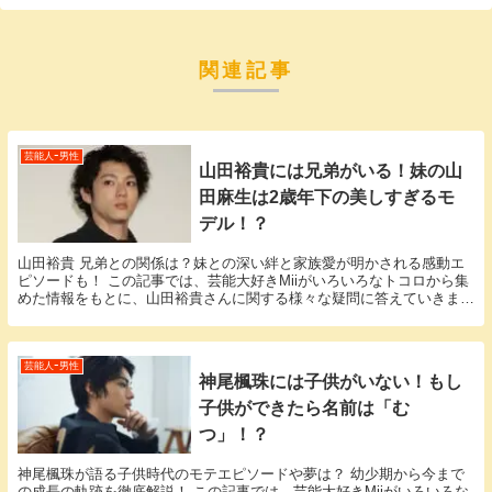
関連記事
芸能人ｰ男性
山田裕貴には兄弟がいる！妹の山
田麻生は2歳年下の美しすぎるモ
デル！？
山田裕貴 兄弟との関係は？妹との深い絆と家族愛が明かされる感動エ
ピソードも！ この記事では、芸能大好きMiiがいろいろなトコロから集
めた情報をもとに、山田裕貴さんに関する様々な疑問に答えていきま
す。 「山田裕貴 兄弟」という話題についての情...
芸能人ｰ男性
神尾楓珠には子供がいない！もし
子供ができたら名前は「む
つ」！？
神尾楓珠が語る子供時代のモテエピソードや夢は？ 幼少期から今まで
の成長の軌跡を徹底解説！ この記事では、芸能大好きMiiがいろいろな