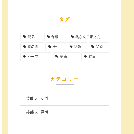
タグ
兄弟
年収
奥さん旦那さん
本名等
子供
結婚
父親
ハーフ
離婚
在日
カテゴリー
芸能人ｰ女性
芸能人ｰ男性