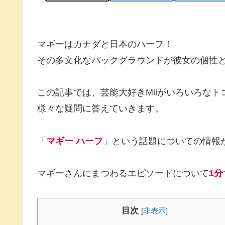
マギーはカナダと日本のハーフ！
その多文化なバックグラウンドが彼女の個性
この記事では、芸能大好きMiiがいろいろな
様々な疑問に答えていきます。
「
マギー ハーフ
」という話題についての情報
マギーさんにまつわるエピソードについて
1分
目次
[
非表示
]