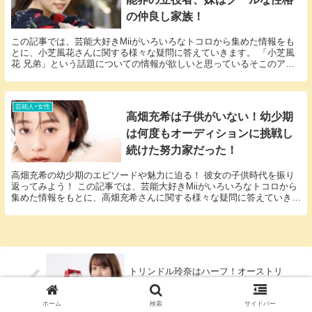
の仲良し家族！
この記事では、芸能大好きMiiがいろいろなトコロから集めた情報をも
とに、小芝風花さんに関する様々な疑問に答えていきます。 「小芝風
花 兄弟」という話題についての情報が欲しいと思っているそこのアナ
タ必見！ 小芝風花さんにまつわるエピソードにつ...
芸能人ｰ女性
高畑充希は子供がいない！幼少期
は何度もオーディションに挑戦し
続けた努力家だった！
高畑充希の幼少期のエピソードや魅力に迫る！ 彼女の子供時代を振り
返ってみよう！ この記事では、芸能大好きMiiがいろいろなトコロから
集めた情報をもとに、高畑充希さんに関する様々な疑問に答えていきま
す。 「高畑充希 子供」という話題についての...
トリンドル玲奈はハーフ！オーストリ
ア人と日本人のハーフだった！
ホーム
検索
サイドバー