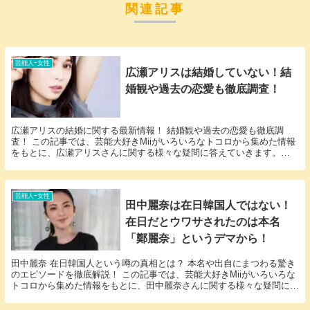
関連記事
芸能人ｰ女性
広瀬アリスは結婚していない！結
婚観や過去の恋愛も徹底調査！
広瀬アリスの結婚に関する最新情報！ 結婚観や過去の恋愛も徹底調
査！ この記事では、芸能大好きMiiがいろいろなトコロから集めた情報
をもとに、広瀬アリスさんに関する様々な疑問に答えていきます。
「広瀬アリス 結婚」という話題についての情報が欲...
芸能人ｰ女性
田中麗奈は在日韓国人ではない！
在日だとウワサされたのは本名
「鄭麗奈」というデマから！
田中麗奈 在日韓国人という噂の真相とは？ 本名や出自にまつわる驚き
のエピソードを徹底解説！ この記事では、芸能大好きMiiがいろいろな
トコロから集めた情報をもとに、田中麗奈さんに関する様々な疑問に答
えていきます。 「田中麗奈 在日」という話...