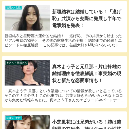
芸能人ｰ女性
新垣結衣は結婚している！『逃げ
恥』共演から交際に発展し半年で
電撃婚を発表！
新垣結衣と星野源の運命的な結婚！ 「逃げ恥」での共演から始まった
リアル夫婦の物語と、その後の家庭生活の全貌！ 結婚までの経緯とエ
ピソードを徹底解説！ この記事では、芸能大好きMiiがいろいろなトコ
ロから集めた情報をもとに、新垣結衣さんに関す...
奥さん・旦那さん
真木よう子と元旦那・片山怜雄の
離婚理由を徹底解説！事実婚の現
状と新たな恋愛事情も！
「真木よう子 旦那」という話題についての情報が欲しいと思っている
そこのアナタ必見！ この記事では、芸能大好きMiiがいろいろなトコロ
から集めた情報をもとに、真木よう子さんのエピソードやパートナーに
関する様々な疑問に答えていきます。 真木よう...
芸能人ｰ女性
小芝風花には兄弟がいる！姉は芸
能界の立役者、妹はクールな性格