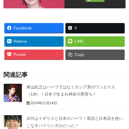
Facebook
X
Hatena
LINE
Pocket
Copy
関連記事
東山紀之はハーフではなくロシア系のワンエイス
（1/8）！日本で生まれ神奈川県育ち！
2024年11月14日
JOYはイギリスと日本のハーフ！英語と日本語を使い
こなすバイリンガルだった！