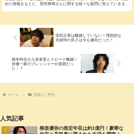
めた情報をもとに、菅田将暉さんに関する様々な疑問に答えていきま
す。 「菅田将暉 父親」という話題についての情...
窪田正孝は離婚していない！理想的な
夫婦仲の良さは今も健在だった！
柄本時生が入来茉里とスピード離婚！
俳優一家のプレッシャーが原因だっ
た！？
ホーム
芸能人ｰ男性
人気記事
柳楽優弥の推定年収は約1億円！豪華な