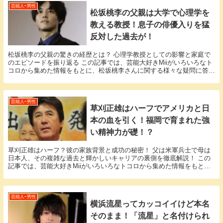
芸能人ｰ男性
松坂桃李の父親は大学で心理学を
教える教授！息子の俳優入りを猛
反対した過去が！
松坂桃李の父親の驚きの経歴とは？ 心理学教授としての影響と家庭で
のエピソードを振り返る この記事では、芸能大好きMiiがいろいろなト
コロから集めた情報をもとに、松坂桃李さんに関する様々な疑問に答え
ていきます。 「松坂桃李 父親」という話題に...
芸能人ｰ男性
草刈正雄はハーフでアメリカと日
本の血を引く！福岡で育まれた強
い精神力が礎！？
草刈正雄はハーフ？彼の家族背景と成功の秘密！ 父は米軍兵士で母は
日本人、その複雑な過去と輝かしいキャリアの裏側を徹底解説！ この
記事では、芸能大好きMiiがいろいろなトコロから集めた情報をもと
に、草刈正雄さんに関する様々な疑問に答えていきま...
芸能人ｰ男性
横浜流星ってカッコイイけど本名
そのまま！「流星」と名付けられ