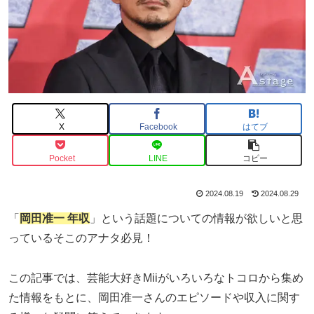
X
Facebook
はてブ
Pocket
LINE
コピー
2024.08.19
2024.08.29
「
岡田准一 年収
」という話題についての情報が欲しいと思
っているそこのアナタ必見！
この記事では、芸能大好きMiiがいろいろなトコロから集め
た情報をもとに、岡田准一さんのエピソードや収入に関す