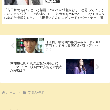
を大公開
「古田新太 結婚」という話題についての情報が欲しいと思っているそ
このアナタ必見！ この記事では、芸能大好きMiiがいろいろなトコロか
ら集めた情報をもとに、古田新太さんのエピソードやパートナーに関す
る様々な疑問に答えていきます。 古田新太さん...
【注目】綾野剛の推定年収が1億5,000
万円！？ドラマ映画CMと引っ張りだ
こ！
仲間由紀恵 年収の全貌が明らかに！
ドラマ、CM、映画の収入源と総資産
の内訳は？
ホーム
芸能人ｰ男性