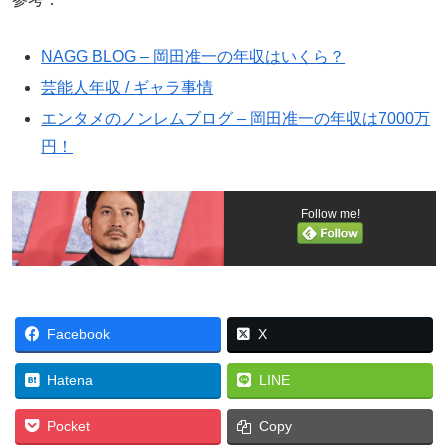
NAGG BLOG – 岡田准一の年収はいくら？
芸能人年収 / ギャラ事情
エンタメのノンレムブログ – 岡田准一の年収は7000万
円！
Follow me!
Facebook
X
Hatena
LINE
Pocket
Copy