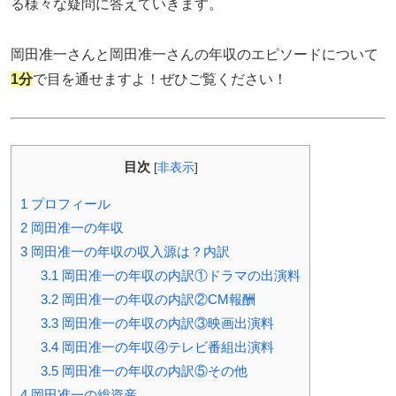
る様々な疑問に答えていきます。
岡田准一さんと岡田准一さんの年収のエピソードについて
1分
で目を通せますよ！ぜひご覧ください！
目次
[
非表示
]
1
プロフィール
2
岡田准一の年収
3
岡田准一の年収の収入源は？内訳
3.1
岡田准一の年収の内訳①ドラマの出演料
3.2
岡田准一の年収の内訳②CM報酬
3.3
岡田准一の年収の内訳③映画出演料
3.4
岡田准一の年収④テレビ番組出演料
3.5
岡田准一の年収の内訳⑤その他
4
岡田准一の総資産