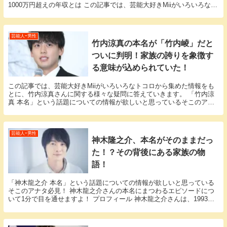
1000万円超えの年収とは この記事では、芸能大好きMiiがいろいろなト
コロから集めた情報をもとに、ディーン・フ...
芸能人ｰ男性
竹内涼真の本名が「竹内崚」だと
ついに判明！家族の誇りを象徴す
る意味が込められていた！
この記事では、芸能大好きMiiがいろいろなトコロから集めた情報をも
とに、竹内涼真さんに関する様々な疑問に答えていきます。 「竹内涼
真 本名」という話題についての情報が欲しいと思っているそこのアナ
タ必見！ 竹内涼真さんの本名にまつわるエピソー...
芸能人ｰ男性
神木隆之介、本名がそのままだっ
た！？その背後にある家族の物
語！
「神木龍之介 本名」という話題についての情報が欲しいと思っている
そこのアナタ必見！ 神木龍之介さんの本名にまつわるエピソードにつ
いて1分で目を通せますよ！ プロフィール 神木龍之介さんは、1993年5
月19日に埼玉県で生まれました。 幼少期...