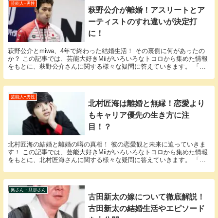
芸能人ｰ男性
萩野公介が離婚！アスリートとア
ーティストのすれ違いが決定打
に！
萩野公介とmiwa、4年で終わった結婚生活！ その裏側に何があったの
か？ この記事では、芸能大好きMiiがいろいろなトコロから集めた情報
をもとに、萩野公介さんに関する様々な疑問に答えていきます。 「萩
野公介 離婚」という話題についての情報が...
芸能人ｰ男性
北村匠海は離婚と無縁！恋愛より
もキャリア優先の生き方に注
目！？
北村匠海の結婚と離婚の噂の真相！ 彼の恋愛観と未来に迫っていきま
す！ この記事では、芸能大好きMiiがいろいろなトコロから集めた情報
をもとに、北村匠海さんに関する様々な疑問に答えていきます。 「北
村匠海 離婚」という話題についての情報が欲し...
奥さん・旦那さん
古田新太の嫁について徹底解説！
古田新太の結婚生活やエピソード