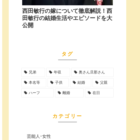
西田敏行の嫁について徹底解説！西
田敏行の結婚生活やエピソードを大
公開
タグ
兄弟
年収
奥さん旦那さん
本名等
子供
結婚
父親
ハーフ
離婚
在日
カテゴリー
芸能人ｰ女性