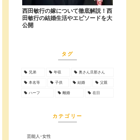
西田敏行の嫁について徹底解説！西
田敏行の結婚生活やエピソードを大
公開
タグ
兄弟
年収
奥さん旦那さん
本名等
子供
結婚
父親
ハーフ
離婚
在日
カテゴリー
芸能人ｰ女性