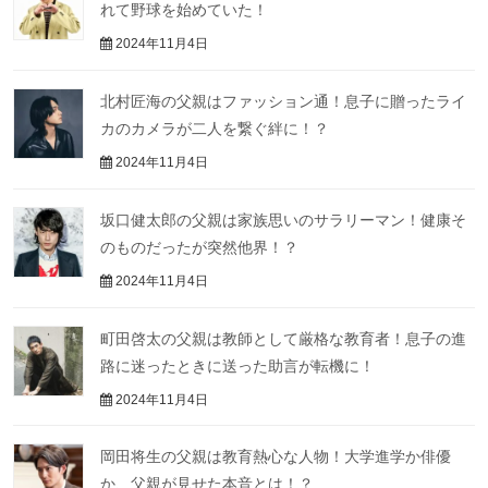
れて野球を始めていた！
2024年11月4日
北村匠海の父親はファッション通！息子に贈ったライ
カのカメラが二人を繋ぐ絆に！？
2024年11月4日
坂口健太郎の父親は家族思いのサラリーマン！健康そ
のものだったが突然他界！？
2024年11月4日
町田啓太の父親は教師として厳格な教育者！息子の進
路に迷ったときに送った助言が転機に！
2024年11月4日
岡田将生の父親は教育熱心な人物！大学進学か俳優
か、父親が見せた本音とは！？