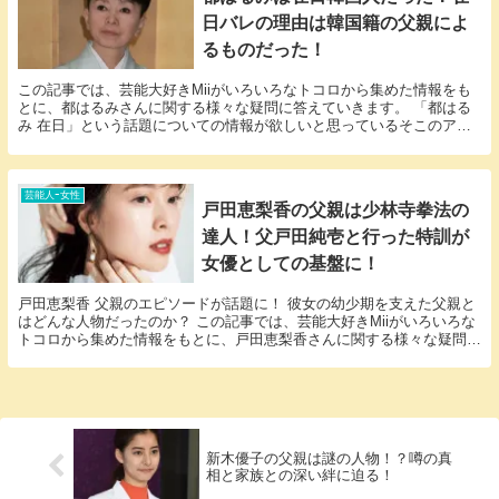
日バレの理由は韓国籍の父親によ
るものだった！
この記事では、芸能大好きMiiがいろいろなトコロから集めた情報をも
とに、都はるみさんに関する様々な疑問に答えていきます。 「都はる
み 在日」という話題についての情報が欲しいと思っているそこのアナ
タ必見！ 都はるみさんにまつわるエピソードにつ...
芸能人ｰ女性
戸田恵梨香の父親は少林寺拳法の
達人！父戸田純壱と行った特訓が
女優としての基盤に！
戸田恵梨香 父親のエピソードが話題に！ 彼女の幼少期を支えた父親と
はどんな人物だったのか？ この記事では、芸能大好きMiiがいろいろな
トコロから集めた情報をもとに、戸田恵梨香さんに関する様々な疑問に
答えていきます。 「戸田恵梨香 父親」とい...
新木優子の父親は謎の人物！？噂の真
相と家族との深い絆に迫る！