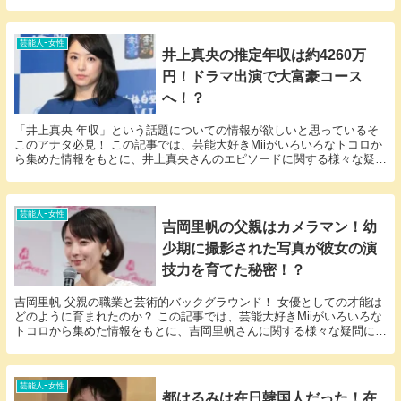
いう話題についての情報が欲しいと思っている...
芸能人ｰ女性
井上真央の推定年収は約4260万
円！ドラマ出演で大富豪コース
へ！？
「井上真央 年収」という話題についての情報が欲しいと思っているそ
このアナタ必見！ この記事では、芸能大好きMiiがいろいろなトコロか
ら集めた情報をもとに、井上真央さんのエピソードに関する様々な疑問
に答えていきます。 井上真央さんと井上真央さ...
芸能人ｰ女性
吉岡里帆の父親はカメラマン！幼
少期に撮影された写真が彼女の演
技力を育てた秘密！？
吉岡里帆 父親の職業と芸術的バックグラウンド！ 女優としての才能は
どのように育まれたのか？ この記事では、芸能大好きMiiがいろいろな
トコロから集めた情報をもとに、吉岡里帆さんに関する様々な疑問に答
えていきます。 「吉岡里帆 父親」という話...
芸能人ｰ女性
都はるみは在日韓国人だった！在