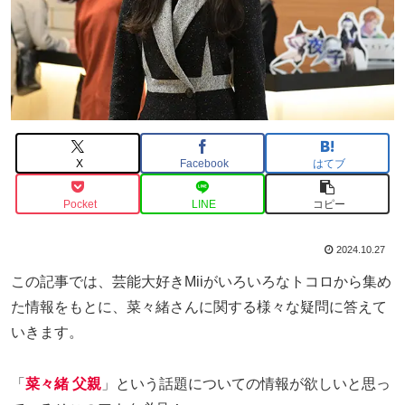
X
Facebook
はてブ
Pocket
LINE
コピー
2024.10.27
この記事では、芸能大好きMiiがいろいろなトコロから集め
た情報をもとに、菜々緒さんに関する様々な疑問に答えて
いきます。
「
菜々緒 父親
」という話題についての情報が欲しいと思っ