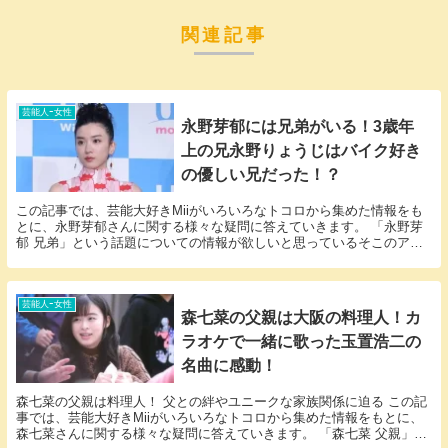
関連記事
芸能人ｰ女性
永野芽郁には兄弟がいる！3歳年
上の兄永野りょうじはバイク好き
の優しい兄だった！？
この記事では、芸能大好きMiiがいろいろなトコロから集めた情報をも
とに、永野芽郁さんに関する様々な疑問に答えていきます。 「永野芽
郁 兄弟」という話題についての情報が欲しいと思っているそこのアナ
タ必見！ 永野芽郁さんにまつわるエピソードにつ...
芸能人ｰ女性
森七菜の父親は大阪の料理人！カ
ラオケで一緒に歌った玉置浩二の
名曲に感動！
森七菜の父親は料理人！ 父との絆やユニークな家族関係に迫る この記
事では、芸能大好きMiiがいろいろなトコロから集めた情報をもとに、
森七菜さんに関する様々な疑問に答えていきます。 「森七菜 父親」と