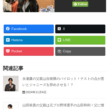
Facebook
X
Hatena
LINE
Pocket
Copy
関連記事
永瀬廉の父親は自衛隊のパイロット！テストの点が悪
いとジャニーズを辞めさせる！？
2024年11月4日
山田裕貴の父親は元プロ野球選手の山田和利！父に憧